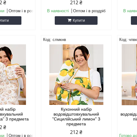
2 ₴
212 ₴
вки
Оптом і в роздріб
В наявності
Оптом і в роздріб
В наяв
упити
Купити
слмкнв
чпв
ий набір
Кухонний набір
овхувальний
водовідштовхувальний
водовід
ка" 3 предмета
"Сицилійський лимон" 3
п
предмета
2 ₴
212 ₴
вки
Оптом і в роздріб
Готово до