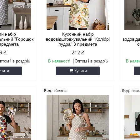
ий набір
Кухонний набір
альний "Горошок
водовідштовхувальний "Колібрі
водовід
 предмета
пудра" 3 предмета
с
9 ₴
212 ₴
птом і в роздріб
В наявності
Оптом і в роздріб
В наяв
упити
Купити
гбжкнв
пквк