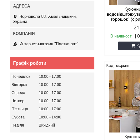
Кухонн
водовідштовхув
Чорновола 88, Хмельницький,
горошок" (сір
Україна
21
В наявності
О
Интернет-магазин "Платки опт"
К
Графік роботи
мсркнв
Понеділок
10:00
17:00
Вівторок
10:00
17:00
Середа
10:00
17:00
Четвер
10:00
17:00
Пʼятниця
10:00
17:00
Субота
10:00
14:00
Неділя
Вихідний
Кухонн