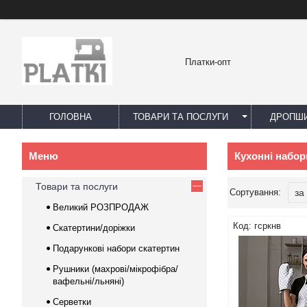
Платки-опт
ГОЛОВНА
ТОВАРИ ТА ПОСЛУГИ
ДРОПШИ
Кухонні набор
Товари та послуги
Великий РОЗПРОДАЖ
гсркнв
Скатертини/доріжки
Подарункові набори скатертин
Рушники (махрові/мікрофібра/
вафельні/льняні)
Серветки