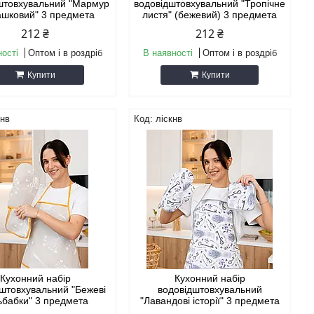
штовхувальний "Мармур
водовідштовхувальний "Тропічне
ашковий" 3 предмета
листя" (бежевий) 3 предмета
212 ₴
212 ₴
ності
Оптом і в роздріб
В наявності
Оптом і в роздріб
Купити
Купити
кнв
ліскнв
Кухонний набір
Кухонний набір
штовхувальний "Бежеві
водовідштовхувальний
ьбабки" 3 предмета
"Лавандові історії" 3 предмета