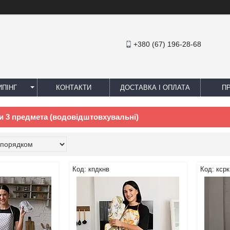
+380 (67) 196-28-68
ПІНГ
КОНТАКТИ
ДОСТАВКА І ОПЛАТА
П
и 3 предмета (водовідштовхувальні)
кпдкнв
ксрк