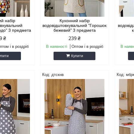
ий набір
Кухонний набір
овхувальний
водовідштовхувальний "Горошок
водовід
рдо" 3 предмета
бежевий" 3 предмета
к
9 ₴
239 ₴
птом і в роздріб
В наявності
Оптом і в роздріб
В наяв
упити
Купити
дтскнв
мбр