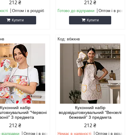
212 ₴
212 ₴
ності
Оптом і в роздріб
Готово до відправки
Оптом і в роздріб
Купити
Купити
кнв
вбжкнв
Кухонний набір
Кухонний набір
штовхувальний "Червоні
водовідштовхувальний "Вензелі
івонії" 3 предмета
бежевий" 3 предмета
212 ₴
212 ₴
 відправки
Оптом і в роздріб
Немає в наявності
Оптом і в роздріб