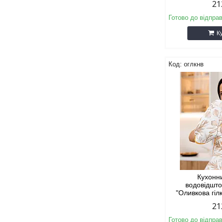
21
Готово до відпра
К
оглкнв
Кухонн
водовідшт
"Оливкова гіл
21
Готово до відпра