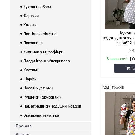
Кухонні набори
Фартухи
Халати
Кухонн
Постільна білизна
водовідштовхув
сірий" 3
Покривала
23
Килимок з мікрофібри
В наявності
О
Пледи-іграшки/покривала
К
Хустини
Шарфи
трбкнв
Носові хустинки
Рушники (друковані)
Наматрацники/Подушки/Ковдри
Військова тематика
Про нас
Відгуки