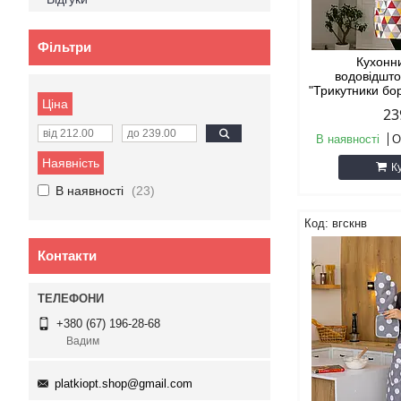
Фільтри
Кухонн
водовідшт
"Трикутники бо
Ціна
23
В наявності
О
Наявність
К
В наявності
23
вгскнв
Контакти
+380 (67) 196-28-68
Вадим
platkiopt.shop@gmail.com