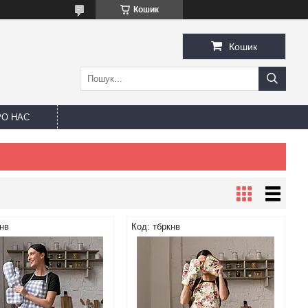
Кошик
Кошик
РО НАС
нв
тбркнв