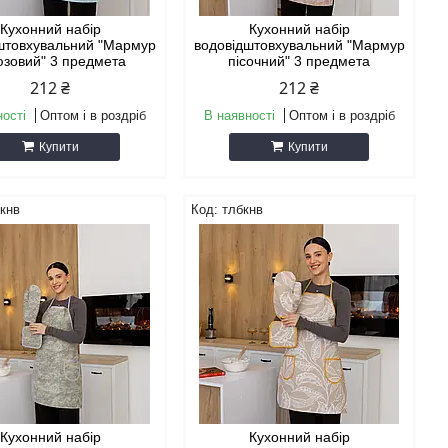
Кухонний набір
Кухонний набір
штовхувальний "Мармур
водовідштовхувальний "Мармур
юзовий" 3 предмета
пісочний" 3 предмета
212 ₴
212 ₴
ності
Оптом і в роздріб
В наявності
Оптом і в роздріб
Купити
Купити
кнв
тлбкнв
Кухонний набір
Кухонний набір