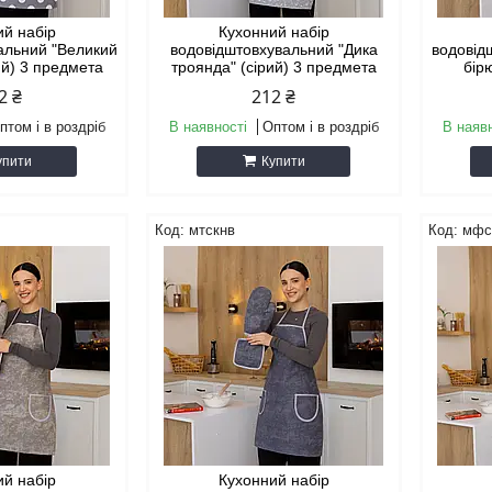
ий набір
Кухонний набір
альний "Великий
водовідштовхувальний "Дика
водовід
ий) 3 предмета
троянда" (сірий) 3 предмета
бір
2 ₴
212 ₴
птом і в роздріб
В наявності
Оптом і в роздріб
В наяв
упити
Купити
мтскнв
мфс
ий набір
Кухонний набір