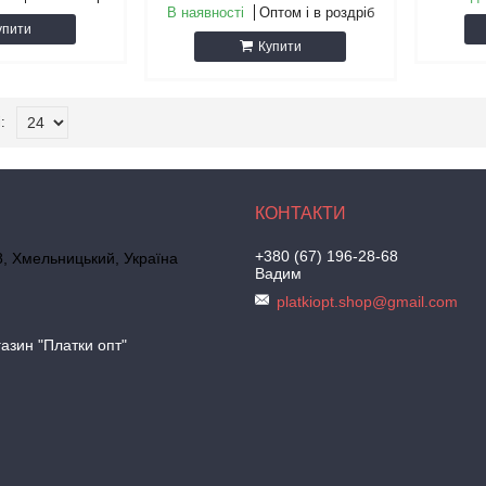
В наявності
Оптом і в роздріб
упити
Купити
+380 (67) 196-28-68
, Хмельницький, Україна
Вадим
platkiopt.shop@gmail.com
азин "Платки опт"