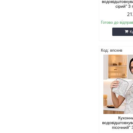
водовідштовху
сірий" 3
21
Готово до відпра
К
впскнв
Кухонн
водовідштовхув
пісочний"