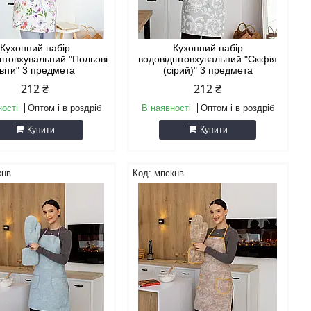
Кухонний набір
Кухонний набір
штовхувальний "Польові
водовідштовхувальний "Скіфія
віти" 3 предмета
(сірий)" 3 предмета
212 ₴
212 ₴
ності
Оптом і в роздріб
В наявності
Оптом і в роздріб
Купити
Купити
кнв
мпскнв