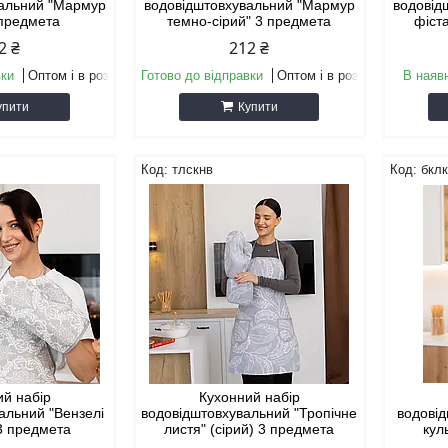
вальний "Мармур
водовідштовхувальний "Мармур
водовід
 предмета
темно-сірий" 3 предмета
фіст
2 ₴
212 ₴
вки
Оптом і в роздріб
Готово до відправки
Оптом і в роздріб
В наяв
упити
Купити
тлскнв
бкл
ий набір
Кухонний набір
альний "Вензелі
водовідштовхувальний "Тропічне
водовід
 3 предмета
листя" (сірий) 3 предмета
кул