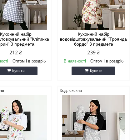
Кухонний набір
Кухонний набір
штовхувальний "Клітинка
водовідштовхувальний "Троянда
ірий" 3 предмета
бордо" 3 предмета
212 ₴
239 ₴
ності
Оптом і в роздріб
В наявності
Оптом і в роздріб
Купити
Купити
нв
скскнв