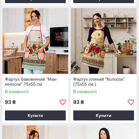
Фартух бавовняний "Мак-
Фартух лляний "Колосок"
колосок" 75х55 см
(75х55 см.)
В наявності
В наявності
93
93
₴
₴
Купити
Купити