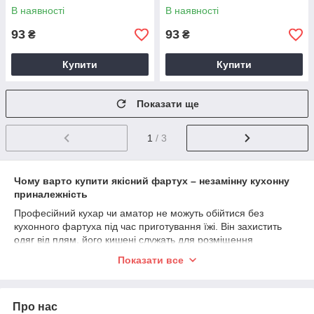
В наявності
В наявності
93
93
₴
₴
Купити
Купити
Показати ще
1
/ 3
Чому варто купити якісний фартух – незамінну кухонну
приналежність
Професійний кухар чи аматор не можуть обійтися без
кухонного фартуха під час приготування їжі. Він захистить
одяг від плям, його кишені служать для розміщення
інструментів, додає індивідуальність та стиль образу.
Показати все
Практичний та красивий фартух на кухню жіночий та
чоловічий потрібен завжди.
Які модні та функціональні фартухи можна купити оптом
Про нас