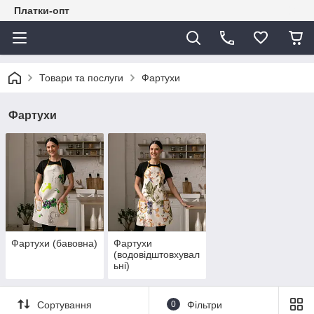
Платки-опт
Товари та послуги
Фартухи
Фартухи
Фартухи (бавовна)
Фартухи
(водовідштовхувал
ьні)
Сортування
0
Фільтри