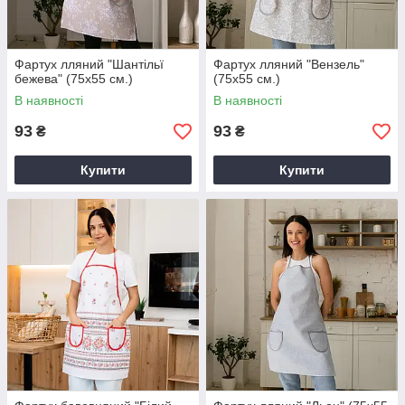
Фартух лляний "Шантільї
Фартух лляний "Вензель"
бежева" (75х55 см.)
(75х55 см.)
В наявності
В наявності
93
93
₴
₴
Купити
Купити