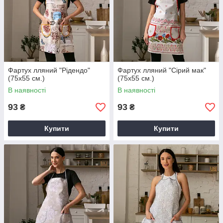
Фартух лляний "Рідендо"
Фартух лляний "Сірий мак"
(75х55 см.)
(75х55 см.)
В наявності
В наявності
93
93
₴
₴
Купити
Купити