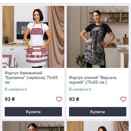
Фартух бавовняний
"Буковина" (червона) 75х55
Фартух лляний "Версаль
см
чорний" (75х55 см.)
В наявності
В наявності
93
93
₴
₴
Купити
Купити