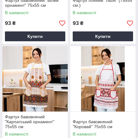
Фартух бавовняний "Білий
Фартух лляний "Льон" (75х55
орнамент" 75х55 см
см.)
В наявності
В наявності
93
93
₴
₴
Купити
Купити
Фартух бавовняний
"Карпатський орнамент"
Фартух бавовняний
75х55 см
"Коровай" 75х55 см
В наявності
В наявності