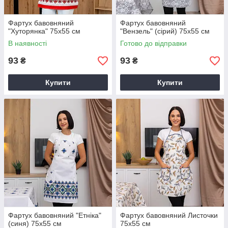
Фартух бавовняний
Фартух бавовняний
"Хуторянка" 75х55 см
"Вензель" (сірий) 75х55 см
В наявності
Готово до відправки
93
93
₴
₴
Купити
Купити
Фартух бавовняний "Етніка"
Фартух бавовняний Листочки
(синя) 75х55 см
75х55 см