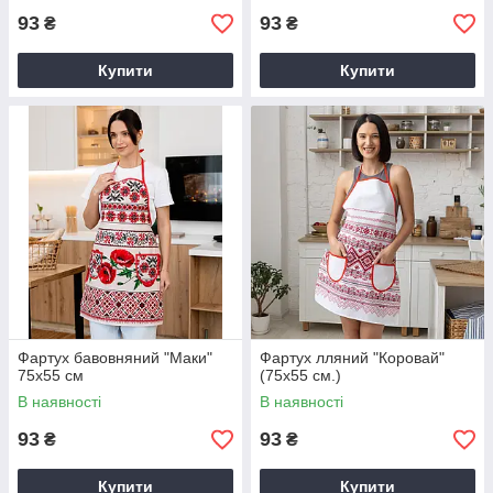
93
93
₴
₴
Купити
Купити
Фартух бавовняний "Маки"
Фартух лляний "Коровай"
75х55 см
(75х55 см.)
В наявності
В наявності
93
93
₴
₴
Купити
Купити