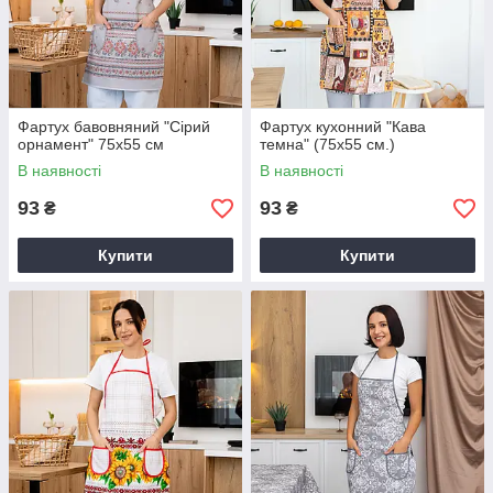
Фартух бавовняний "Сірий
Фартух кухонний "Кава
орнамент" 75х55 см
темна" (75х55 см.)
В наявності
В наявності
93
93
₴
₴
Купити
Купити