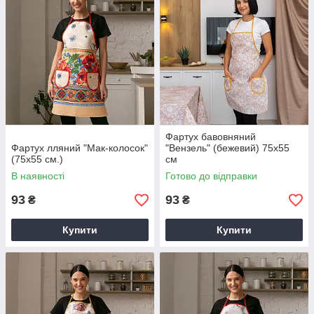
Фартух бавовняний
Фартух лляний "Мак-колосок"
"Вензель" (бежевий) 75х55
(75х55 см.)
см
В наявності
Готово до відправки
93
93
₴
₴
Купити
Купити