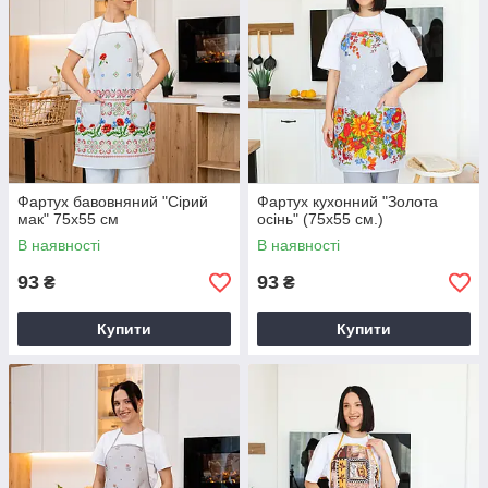
Фартух бавовняний "Сірий
Фартух кухонний "Золота
мак" 75х55 см
осінь" (75х55 см.)
В наявності
В наявності
93
93
₴
₴
Купити
Купити