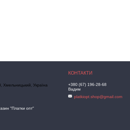
+380 (67) 196-28-68
, Хмельницький, Україна
Вадим
platkiopt.shop@gmail.com
азин "Платки опт"