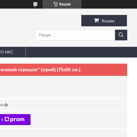
Кошик
Кошик
РО НАС
ликий горошок" (сірий) (75х55 см.)
гс-ф
 з