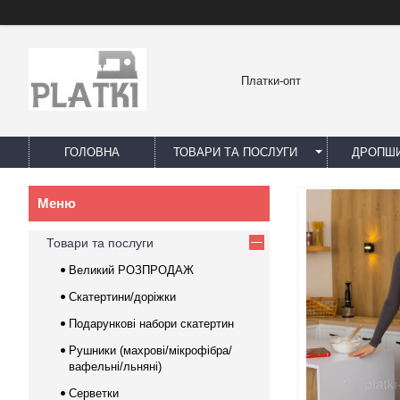
Платки-опт
ГОЛОВНА
ТОВАРИ ТА ПОСЛУГИ
ДРОПШИ
Товари та послуги
Великий РОЗПРОДАЖ
Скатертини/доріжки
Подарункові набори скатертин
Рушники (махрові/мікрофібра/
вафельні/льняні)
Серветки