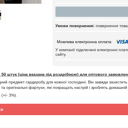
повернення това
У компанії підключені електронні пла
сайту.
ід 50 штук (ціна вказана під роздрібною) для оптового замовле
дний предмет гардеробу для кожної господині. Він завжди захистить 
 та оригінальні фартухи, які покращать настрій і зроблять домашній
(+/- 3%).
ки