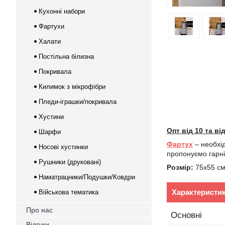
Кухонні набори
Фартухи
Халати
Постільна білизна
Покривала
Килимок з мікрофібри
Пледи-іграшки/покривала
Хустини
Опт від 10 та в
Шарфи
Фартух
– необхі
Носові хустинки
пропонуємо гарні
Рушники (друковані)
Розмір:
75х55 см 
Наматрацники/Подушки/Ковдри
Характеристи
Військова тематика
Про нас
Основні
Відгуки