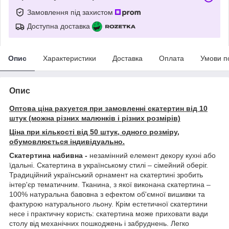
Замовлення під захистом
Доступна доставка
Опис
Характеристики
Доставка
Оплата
Умови п
Опис
Оптова ціна рахуется при замовленні скатертин від 10
штук (можна різних малюнків і різних розмірів)
Ціна при кількості від 50 штук, одного розміру,
обумовлюється індивідуально.
Скатертина набивна -
незамінний елемент декору кухні або
їдальні. Скатертина в українському стилі – сімейний оберіг.
Традиційний український орнамент на скатертині зробить
інтер'єр тематичним. Тканина, з якої виконана скатертина –
100% натуральна бавовна з ефектом об'ємної вишивки та
фактурою натурального льону. Крім естетичної скатертини
несе і практичну користь: скатертина може приховати вади
столу від механічних пошкоджень і забруднень. Легко