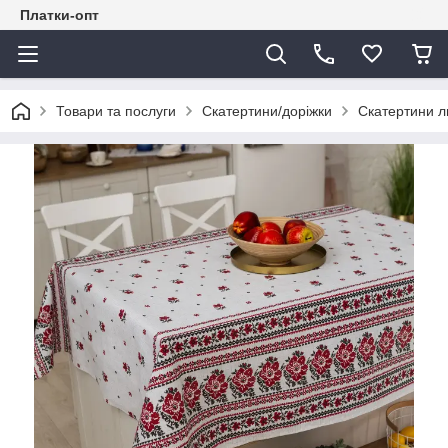
Платки-опт
Товари та послуги
Скатертини/доріжки
Скатертини л