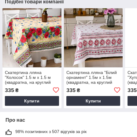
Подібні товари компанії
Скатертина лляна
Скатертина лляна "Білий
Скат
"Колосок" 1.5 м х 1.5 м
орнамент" 1.5м х 1.5м
"Хут
(квадратна, на круглий
(квадратна, на круглий
(ква
стіл)
стіл)
стіл)
335
335
335
₴
₴
Купити
Купити
Про нас
98% позитивних з 507 відгуків за рік