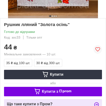
Рушник лляний "Золота осінь"
Готово до відправки
Код: зос33
Тільки опт
44
₴
Мінімальне замовлення — 10 шт.
35 ₴
від 100 шт.
30 ₴
від 300 шт.
Купити
або
Купити з
Що таке купити з Пром?