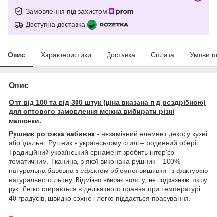
Замовлення під захистом
Доступна доставка
Опис
Характеристики
Доставка
Оплата
Умови п
Опис
Опт від 100 та від 300 штук (ціна вказана під роздрібною)
для оптового замовлення можна вибирати різні
малюнки.
Рушник рогожка набивна
- незамінний елемент декору кухні
або їдальні. Рушник в українському стилі – родинний оберіг.
Традиційний український орнамент зробить інтер'єр
тематичним. Тканина, з якої виконана рушник – 100%
натуральна бавовна з ефектом об'ємної вишивки і з фактурою
натурального льону.
Відмінно вбирає вологу, не подразнює шкіру
Легко стирається в делікатного прання при температурі
рук.
40 градусів, швидко сохне і легко піддається прасування.