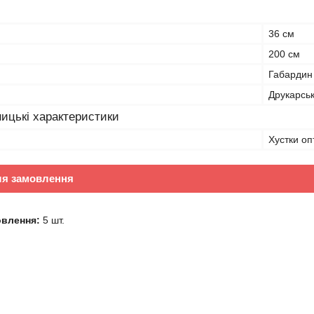
36 см
200 см
Габардин
Друкарсь
ицькі характеристики
Хустки оп
ля замовлення
овлення:
5 шт.