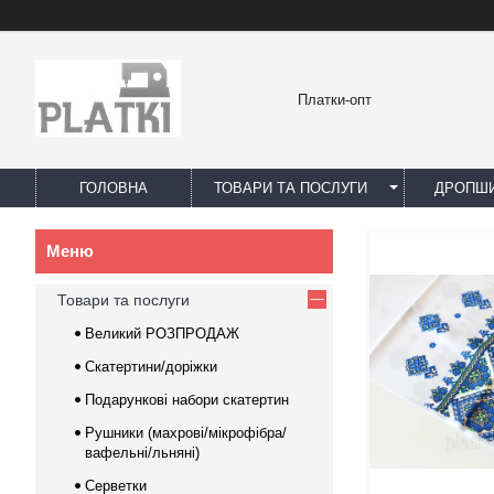
Платки-опт
ГОЛОВНА
ТОВАРИ ТА ПОСЛУГИ
ДРОПШИ
Товари та послуги
Великий РОЗПРОДАЖ
Скатертини/доріжки
Подарункові набори скатертин
Рушники (махрові/мікрофібра/
вафельні/льняні)
Серветки