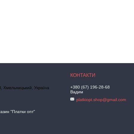
+380 (67) 196-28-68
, Хмельницький, Україна
Вадим
platkiopt.shop@gmail.com
азин "Платки опт"