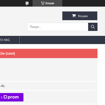
Кошик
Кошик
РО НАС
2м (сині)
-4с
 з