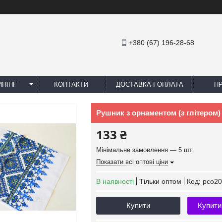
+380 (67) 196-28-68
ПІНГ
КОНТАКТИ
ДОСТАВКА І ОПЛАТА
П
Рушник з орнаментом (з глітером) 
133 ₴
Мінімальне замовлення — 5 шт.
Показати всі оптові ціни
В наявності
Тільки оптом
Код:
рсо20
Купити
Купити