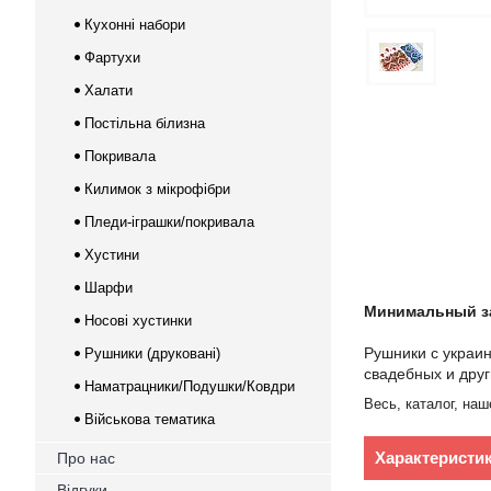
Кухонні набори
Фартухи
Халати
Постільна білизна
Покривала
Килимок з мікрофібри
Пледи-іграшки/покривала
Хустини
Шарфи
Минимальный зак
Носові хустинки
Рушники с украи
Рушники (друковані)
свадебных и друг
Наматрацники/Подушки/Ковдри
Весь, каталог, на
Військова тематика
Характеристи
Про нас
Відгуки