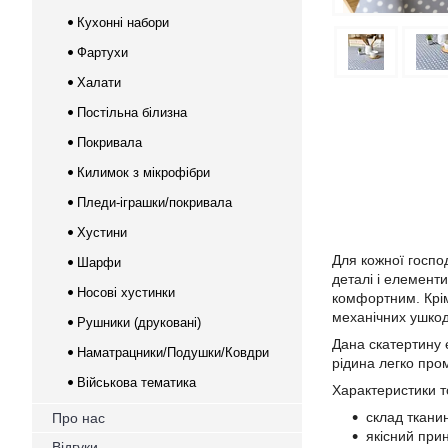
Кухонні набори
Фартухи
Халати
Постільна білизна
Покривала
Килимок з мікрофібри
Пледи-іграшки/покривала
Хустини
Для кожної госпо
Шарфи
деталі і елемент
Носові хустинки
комфортним. Крім
механічних ушкодж
Рушники (друковані)
Дана скатертину 
Наматрацники/Подушки/Ковдри
рідина легко про
Військова тематика
Характеристики т
склад ткани
Про нас
якісний при
Відгуки