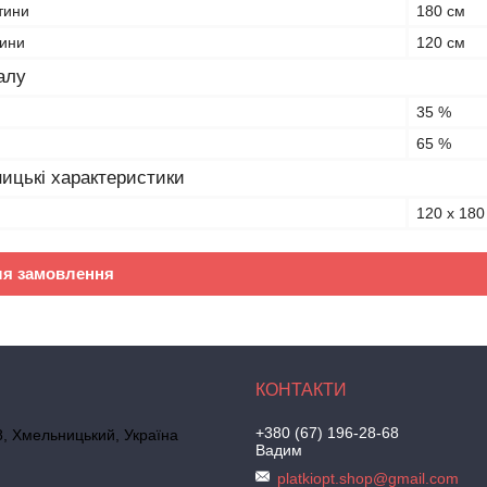
тини
180 см
тини
120 см
алу
35 %
65 %
ицькі характеристики
120 х 180
ля замовлення
+380 (67) 196-28-68
, Хмельницький, Україна
Вадим
platkiopt.shop@gmail.com