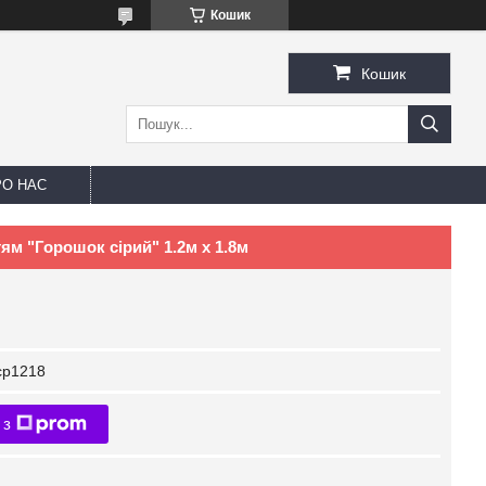
Кошик
Кошик
РО НАС
м "Горошок сірий" 1.2м х 1.8м
ср1218
 з