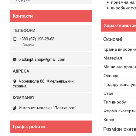
приємна на д
виробник тк
Контакти
Характеристи
Основні
+380 (67) 196-28-68
Вадим
Країна виробни
Матеріал
platkiopt.shop@gmail.com
Машинне пранн
Основа
Чорновола 88, Хмельницький,
Подарункова уп
Україна
Стан
Тип виробу
Интернет-магазин "Платки опт"
Форма скатерти
Колір
Графік роботи
Розміри скат