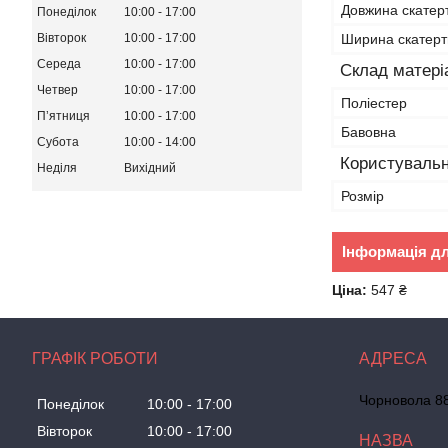
Довжина скатер
Понеділок
10:00
17:00
Ширина скатер
Вівторок
10:00
17:00
Середа
10:00
17:00
Склад матері
Четвер
10:00
17:00
Поліестер
Пʼятниця
10:00
17:00
Бавовна
Субота
10:00
14:00
Користувальн
Неділя
Вихідний
Розмір
Інформація д
Ціна:
547 ₴
ГРАФІК РОБОТИ
Чорновола 88
Понеділок
10:00
17:00
Вівторок
10:00
17:00