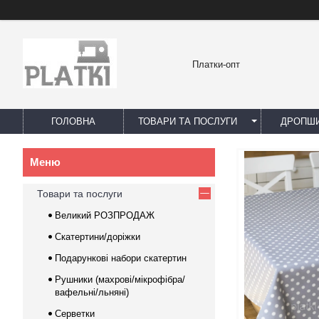
Платки-опт
ГОЛОВНА
ТОВАРИ ТА ПОСЛУГИ
ДРОПШИ
Товари та послуги
Великий РОЗПРОДАЖ
Скатертини/доріжки
Подарункові набори скатертин
Рушники (махрові/мікрофібра/
вафельні/льняні)
Серветки