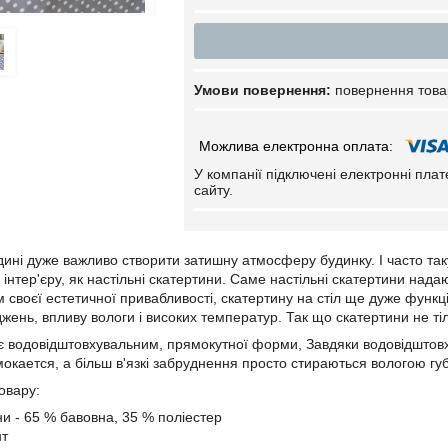
повернення това
У компанії підключені електронні пла
сайту.
дині дуже важливо створити затишну атмосферу будинку. І часто так
и інтер'єру, як настільні скатертини. Саме настільні скатертини н
 своєї естетичної привабливості, скатертину на стіл ще дуже функ
ень, впливу вологи і високих температур. Так що скатертини не тіль
є водовідштовхувальним, прямокутної форми, Завдяки водовідштовх
мокается, а більш в'язкі забруднення просто стираються вологою гу
овару:
ни - 65 % бавовна, 35 % поліестер
нт