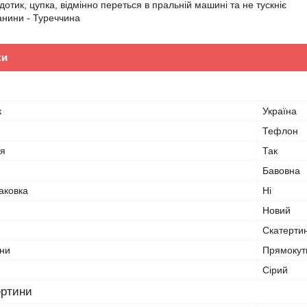
отик, цупка, відмінно переться в пральній машині та не тускніє
анини - Туреччина
ки
к
Україна
Тефлон
я
Так
Бавовна
аковка
Ні
Новий
Скатерти
ни
Прямокут
Сірий
ертини