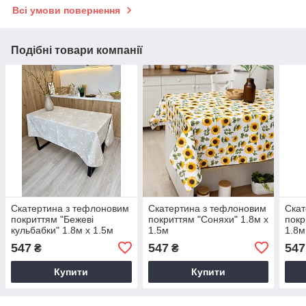
Всі умови повернення
Подібні товари компанії
Скатертина з тефлоновим
Скатертина з тефлоновим
Скат
покриттям "Бежеві
покриттям "Соняхи" 1.8м х
покр
кульбабки" 1.8м х 1.5м
1.5м
1.8м
547
547
547
₴
₴
Купити
Купити