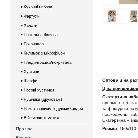
Кухонні набори
Фартухи
Халати
Постільна білизна
Покривала
Килимок з мікрофібри
Пледи-іграшки/покривала
Хустини
Оптова ціна рах
Шарфи
Ціна при кілько
Носові хустинки
Скатертина наб
Рушники (друковані)
орнамент на скат
та фактурою нату
Наматрацники/Подушки/Ковдри
пошкоджень і забр
Військова тематика
Скатертина – від
Розмір
: 150х110 
Про нас
Відгуки