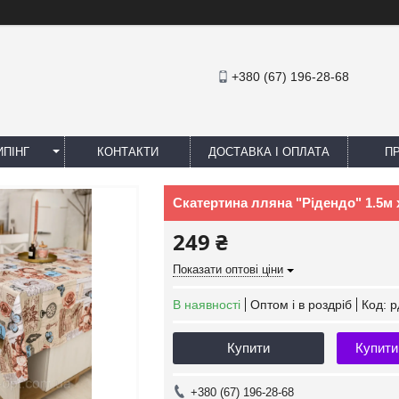
+380 (67) 196-28-68
ПІНГ
КОНТАКТИ
ДОСТАВКА І ОПЛАТА
П
Скатертина лляна "Рідендо" 1.5м х
249 ₴
Показати оптові ціни
В наявності
Оптом і в роздріб
Код:
р
Купити
Купити
+380 (67) 196-28-68