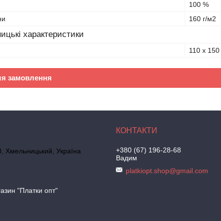
100 %
ни
160 г/м2
ицькі характеристики
110 х 150
ля замовлення
+380 (67) 196-28-68
, Хмельницький, Україна
Вадим
platkiopt.shop@gmail.com
азин "Платки опт"