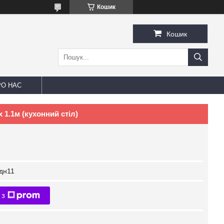
Кошик
Кошик
РО НАС
 1.1м (кухонний стіл)
дн11
 з