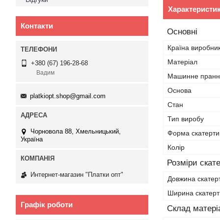
Характеристи
Контакти
Основні
Країна виробни
Матеріал
+380 (67) 196-28-68
Вадим
Машинне пранн
Основа
platkiopt.shop@gmail.com
Стан
Тип виробу
Чорновола 88, Хмельницький,
Форма скатерти
Україна
Колір
Розміри скат
Интернет-магазин "Платки опт"
Довжина скатер
Ширина скатер
Графік роботи
Склад матері