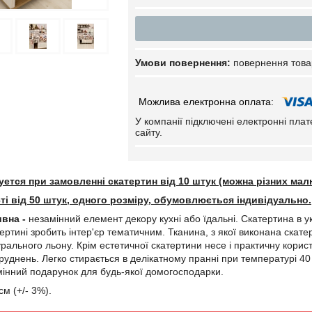
повернення това
У компанії підключені електронні пла
сайту.
уется при замовленні скатертин від 10 штук (можна різних малю
сті від 50 штук, одного розміру, обумовлюється індивідуально.
ивна -
незамінний елемент декору кухні або їдальні. Скатертина в у
ертині зробить інтер'єр тематичним. Тканина, з якої виконана ска
рального льону. Крім естетичної скатертини несе і практичну корис
уднень. Легко стирається в делікатному пранні при температурі 40 г
мінний подарунок для будь-якої домогосподарки.
см (+/- 3%).