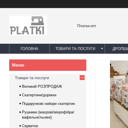
Платки-опт
ГОЛОВНА
ТОВАРИ ТА ПОСЛУГИ
ДРОПШИ
Товари та послуги
Великий РОЗПРОДАЖ
Скатертини/доріжки
Подарункові набори скатертин
Рушники (махрові/мікрофібра/
вафельні/льняні)
Серветки