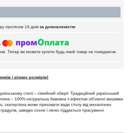
ру протягом 14 днів
за домовленістю
тежі. Тепер ви можете купити будь-який товар не покидаючи
нків і різних розмірів)
країнському стилі – сімейний оберіг. Традиційний український
тертина – 100% натуральна бавовна з ефектом об'ємної вишивки
ть: скатертина може приховати вади столу від механічних
радусів, швидко сохне і легко піддається прасуванні.