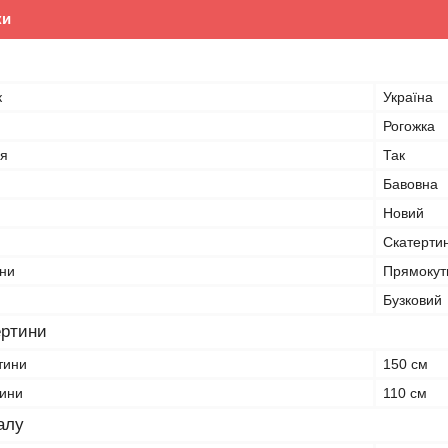
ки
к
Україна
Рогожка
я
Так
Бавовна
Новий
Скатерти
ни
Прямокут
Бузковий
ертини
тини
150 см
тини
110 см
алу