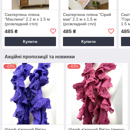
Скатертина лляна
Скатертина лляна "Сірий
Скат
"Маслини" 2.2 м х 1.5 м
мак" 2.2 м х 1.5 м
"Гор
(розкладний стіл)
(розкладний стіл)
1.5 
485
485
485
₴
₴
Купити
Купити
Акційні пропозиції та новинки
–63%
–63%
Шарф в'язаний Вів'єн
Шарф в'язаний Вів'єн (темно-