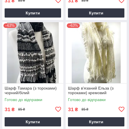
31
31
₴
₴
85 ₴
85 ₴
Купити
Купити
–63%
–63%
Шарф Тамара (з тороками)
Шарф в'язаний Ельза (з
чорний/білий
тороками) кремовий
Готово до відправки
Готово до відправки
31
31
₴
₴
85 ₴
85 ₴
Купити
Купити