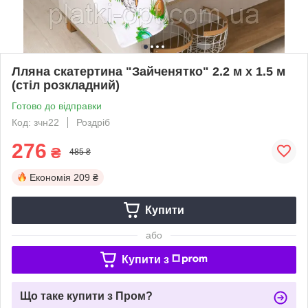
Лляна скатертина "Зайченятко" 2.2 м х 1.5 м
(стіл розкладний)
Готово до відправки
Код: зчн22
Роздріб
276
₴
485 ₴
Економія
209 ₴
Купити
або
Купити з
Що таке купити з Пром?