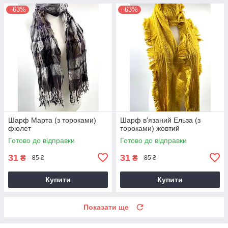
–63%
–63%
Шарф Марта (з тороками)
Шарф в'язаний Ельза (з
фіолет
тороками) жовтий
Готово до відправки
Готово до відправки
31
31
₴
₴
85 ₴
85 ₴
Купити
Купити
Показати ще