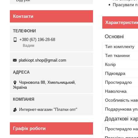
Прасувати п
Контакти
Характеристи
Основні
+380 (67) 196-28-68
Вадим
Тип комплекту
Тип тканини
platkiopt.shop@gmail.com
Колір
Підковдра
Простирадло
Чорновола 88, Хмельницький,
Україна
Наволочка
Особливість на
Подарункова уп
Интернет-магазин "Платки опт"
Додаткові ха
Графік роботи
Простирадло на