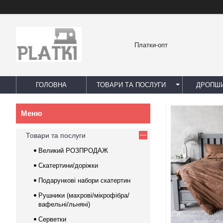
Платки-опт
ГОЛОВНА
ТОВАРИ ТА ПОСЛУГИ
ДРОПШИ
Товари та послуги
Великий РОЗПРОДАЖ
Скатертини/доріжки
Подарункові набори скатертин
Рушники (махрові/мікрофібра/
вафельні/льняні)
Серветки