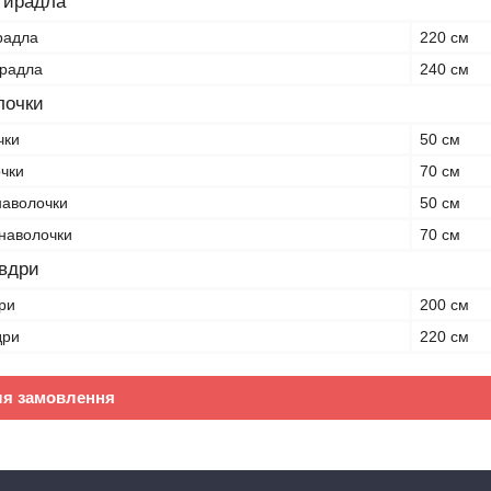
тирадла
радла
220 см
ирадла
240 см
лочки
чки
50 см
чки
70 см
наволочки
50 см
 наволочки
70 см
овдри
ри
200 см
дри
220 см
ля замовлення