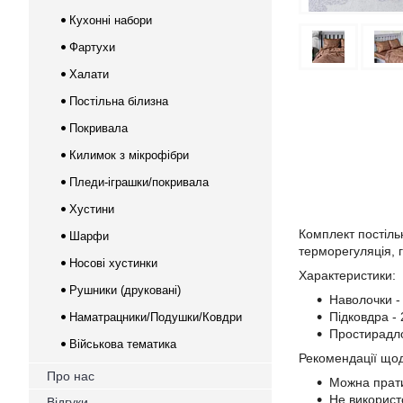
Кухонні набори
Фартухи
Халати
Постільна білизна
Покривала
Килимок з мікрофібри
Пледи-іграшки/покривала
Хустини
Комплект постільн
Шарфи
терморегуляція, г
Носові хустинки
Характеристики:
Рушники (друковані)
Наволочки - 
Підковдра -
Наматрацники/Подушки/Ковдри
Простирадло
Військова тематика
Рекомендації щод
Про нас
Можна прати
Не використ
Відгуки