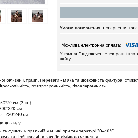
повернення това
У компанії підключені електронні пла
сайту.
ої білизни Страйп. Переваги - м'яка та шовковиста фактура, стійкіст
ігроскопічність, повітропроникність, гіпоалергенність.
50*70 см (2 шт)
 200*220 см
 - 220*240 см
о догляду:
 та сушити у пральній машині при температурі 30–40°С.
овувати відбілювачі та засоби хімічного чищення.