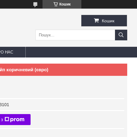
Кошик
Кошик
РО НАС
йп коричневий (євро)
3101
 з