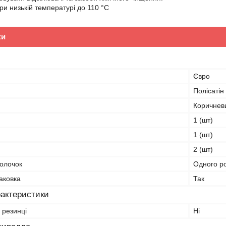
ри низькій температурі до 110 °С
ки
Євро
Полісатін
Коричнев
1 (шт)
1 (шт)
2 (шт)
волочок
Одного р
аковка
Так
рактеристики
 резинці
Ні