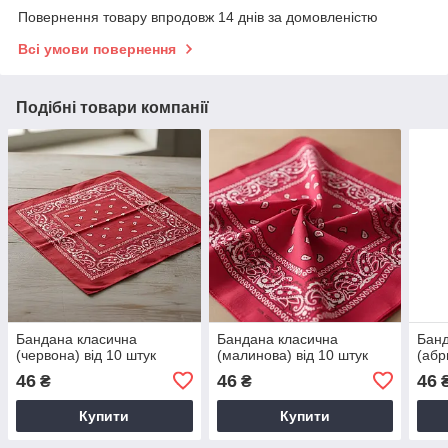
Повернення товару впродовж 14 днів за домовленістю
Всі умови повернення
Подібні товари компанії
Бандана класична
Бандана класична
Банд
(червона) від 10 штук
(малинова) від 10 штук
(абр
46
46
46
₴
₴
Купити
Купити