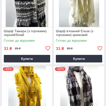
Шарф Тамара (з тороками)
Шарф в'язаний Ельза (з
чорний/білий
тороками) кремовий
Готово до відправки
Готово до відправки
31
31
₴
₴
85 ₴
85 ₴
Купити
Купити
–63%
–63%