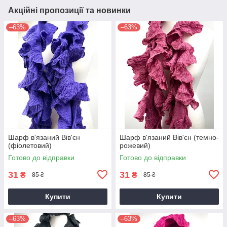
Акційні пропозиції та новинки
–63%
–63%
Шарф в'язаний Вів'єн
Шарф в'язаний Вів'єн (темно-
(фіолетовий)
рожевий)
Готово до відправки
Готово до відправки
31
31
₴
₴
85 ₴
85 ₴
Купити
Купити
–63%
–63%