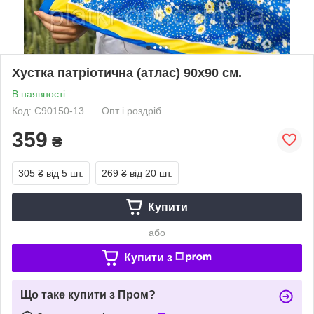
Хустка патріотична (атлас) 90х90 см.
В наявності
Код: С90150-13
Опт і роздріб
359
₴
305 ₴
від 5 шт.
269 ₴
від 20 шт.
Купити
або
Купити з
Що таке купити з Пром?