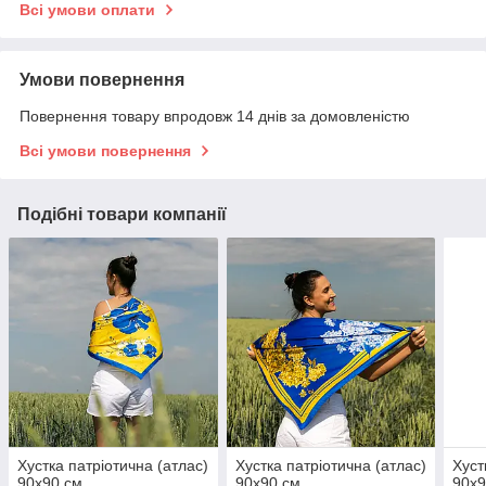
Всі умови оплати
Умови повернення
Повернення товару впродовж 14 днів за домовленістю
Всі умови повернення
Подібні товари компанії
Хустка патріотична (атлас)
Хустка патріотична (атлас)
Хуст
90х90 см.
90х90 см.
90х9