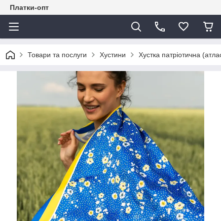
Платки-опт
Товари та послуги
Хустини
Хустка патріотична (атла