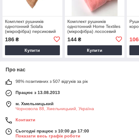
Комплект рушників
Комплект рушників
Рушн
однотонний Solafa
однотонний Home Textiles
коро
(мікрофібра) персиковий
(мікрофібра) лососевий
186
144
106
₴
₴
Купити
Купити
Про нас
98% позитивних з 507 відгуків за рік
Працює з 13.08.2013
м. Хмельницький
Чорновола 88, Хмельницький, Україна
Контакти
Сьогодні працює з 10:00 до 17:00
Показати весь графік роботи