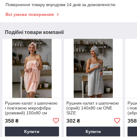
Повернення товару впродовж 14 днів за домовленістю
Всі умови повернення
Подібні товари компанії
Рушник-халат з шапочкою
Рушник-халат з шапочкою
Рушн
і пов'язкою мікрофібра
(сірий) 140х80 см ONE
і по
(рожевий) 150х80 см
SIZE
(абр
358
302
358
₴
₴
Купити
Купити