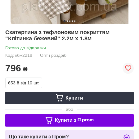
Скатертина з тефлоновим покриттям
"Клітинка бежевий" 2.2м х 1.8м
Готово до відправки
Код: кбж2218
Опт і роздріб
796
₴
653 ₴
від 10 шт.
Купити
або
Купити з
Що таке купити з Пром?