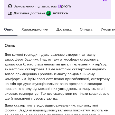
Замовлення під захистом
Доступна доставка
Опис
Характеристики
Доставка
Оплата
Умови п
Опис
Для кожної господині дуже важливо створити затишну
атмосферу будинку. І часто таку атмосферу створюють,
здавалося б, настільки непомітні деталі і елементи інтер'єру,
як настільні скатертини. Саме настільні скатертини надають
тепло приміщенню і роблять кімнату по-домашньому
комфортним. Крім своєї естетичної привабливості, скатертину
на стіл ще дуже функціональна: вона прекрасно захищає
поверхню столу від механічних ушкоджень, впливу вологи і
високих температур. Так що скатертини не тільки красиві, але
ще й практичні у своєму вжитку.
Дана скатертину є водовідштовхувальним, прямокутної
форми, Завдяки водовідштовхувальним покриттям волога не
вбирається, а тому розлита рідина легко промокается, а