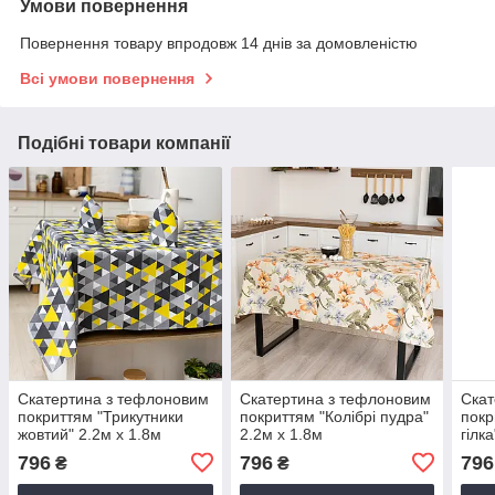
Умови повернення
Повернення товару впродовж 14 днів за домовленістю
Всі умови повернення
Подібні товари компанії
Скатертина з тефлоновим
Скатертина з тефлоновим
Скат
покриттям "Трикутники
покриттям "Колібрі пудра"
покр
жовтий" 2.2м х 1.8м
2.2м х 1.8м
гілк
796
796
796
₴
₴