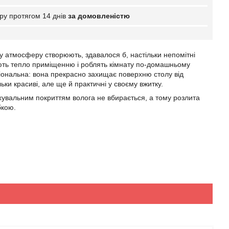
ру протягом 14 днів
за домовленістю
у атмосферу створюють, здавалося б, настільки непомітні
адають тепло приміщенню і роблять кімнату по-домашньому
ціональна: вона прекрасно захищає поверхню столу від
ки красиві, але ще й практичні у своєму вжитку.
увальним покриттям волога не вбирається, а тому розлита
бкою.