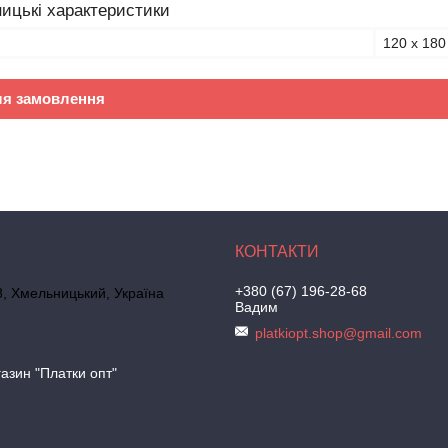
ицькі характеристики
120 х 180
ля замовлення
+380 (67) 196-28-68
, Хмельницький, Україна
Вадим
platkiopt.shop@gmail.com
азин "Платки опт"