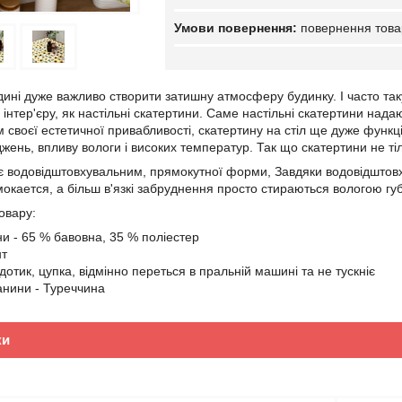
повернення това
дині дуже важливо створити затишну атмосферу будинку. І часто так
и інтер'єру, як настільні скатертини. Саме настільні скатертини н
 своєї естетичної привабливості, скатертину на стіл ще дуже функ
ень, впливу вологи і високих температур. Так що скатертини не тіль
є водовідштовхувальним, прямокутної форми, Завдяки водовідштовх
мокается, а більш в'язкі забруднення просто стираються вологою гу
овару:
ни - 65 % бавовна, 35 % поліестер
нт
отик, цупка, відмінно переться в пральній машині та не тускніє
анини - Туреччина
ки