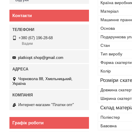
Країна виробни
Матеріал
Контакти
Машинне пранн
Основа
Подарункова уп
+380 (67) 196-28-68
Вадим
Стан
Тип виробу
platkiopt.shop@gmail.com
Форма скатерти
Колір
Чорновола 88, Хмельницький,
Розміри скат
Україна
Довжина скатер
Ширина скатер
Интернет-магазин "Платки опт"
Склад матері
Поліестер
Графік роботи
Бавовна