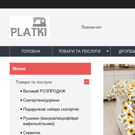
Платки-опт
ГОЛОВНА
ТОВАРИ ТА ПОСЛУГИ
ДРОПШИ
Товари та послуги
Великий РОЗПРОДАЖ
Скатертини/доріжки
Подарункові набори скатертин
Рушники (махрові/мікрофібра/
вафельні/льняні)
Серветки