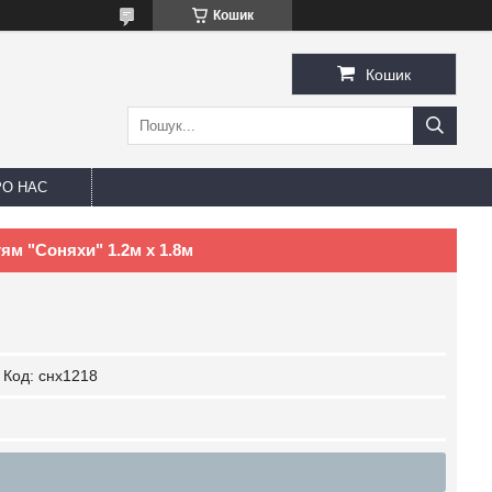
Кошик
Кошик
РО НАС
ям "Соняхи" 1.2м х 1.8м
Код:
снх1218