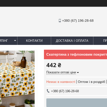
+380 (67) 196-28-68
ПІНГ
КОНТАКТИ
ДОСТАВКА І ОПЛАТА
П
Скатертина з тефлоновим покритт
442 ₴
Показати оптові ціни
Немає в наявності
Оптом і в роздріб
+380 (67) 196-28-68