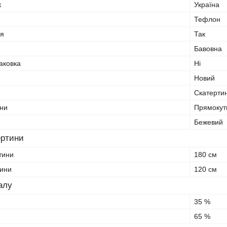
к
Україна
Тефлон
я
Так
Бавовна
аковка
Ні
Новий
Скатерти
ни
Прямокут
Бежевий
ертини
тини
180 см
тини
120 см
алу
35 %
65 %