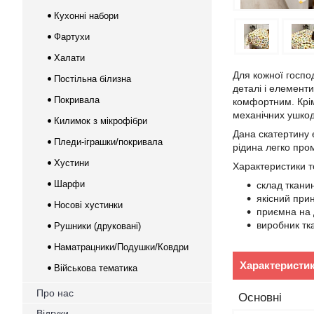
Кухонні набори
Фартухи
Халати
Для кожної госпо
Постільна білизна
деталі і елемент
Покривала
комфортним. Крім
механічних ушкодж
Килимок з мікрофібри
Дана скатертину 
Пледи-іграшки/покривала
рідина легко про
Хустини
Характеристики т
Шарфи
склад ткани
якісний при
Носові хустинки
приємна на д
виробник тк
Рушники (друковані)
Наматрацники/Подушки/Ковдри
Характеристи
Військова тематика
Про нас
Основні
Відгуки