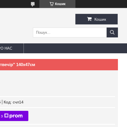
Кошик
Кошик
РО НАС
твечір" 140х47см
б
Код:
счл14
 з