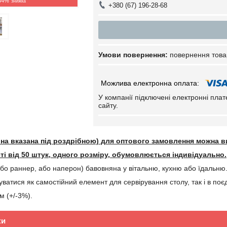
44%
+380 (67) 196-28-68
повернення това
У компанії підключені електронні пла
сайту.
ціна вказана під роздрібною) для оптового замовлення можна в
сті від 50 штук, одного розміру, обумовлюється індивідуально.
(або раннер, або наперон) бавовняна у вітальню, кухню або їдальню
атися як самостійний елемент для сервірування столу, так і в поєдн
м (+/-3%).
ки