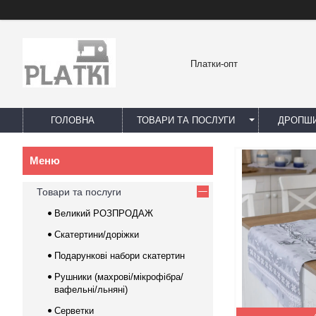
Платки-опт
ГОЛОВНА
ТОВАРИ ТА ПОСЛУГИ
ДРОПШИ
Товари та послуги
Великий РОЗПРОДАЖ
Скатертини/доріжки
Подарункові набори скатертин
Рушники (махрові/мікрофібра/
вафельні/льняні)
Серветки