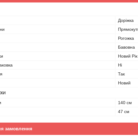
Доріжка
ни
Прямокут
Рогожка
Бавовна
ки
Новий Рік
аковка
Ні
я
Так
Новий
жки
и
140 см
47 см
ля замовлення