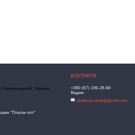
+380 (67) 196-28-68
, Хмельницький, Україна
Вадим
platkiopt.shop@gmail.com
азин "Платки опт"