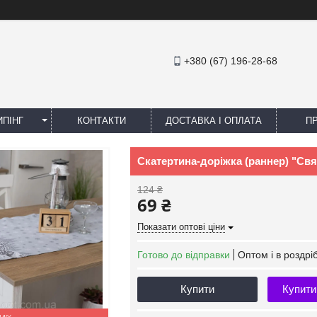
+380 (67) 196-28-68
ПІНГ
КОНТАКТИ
ДОСТАВКА І ОПЛАТА
П
Скатертина-доріжка (раннер) "Свя
124 ₴
69 ₴
Показати оптові ціни
Готово до відправки
Оптом і в роздрі
Купити
Купити