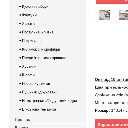
–
Кухонні набори
Фартухи
Халати
Постільна білизна
Покривала
Килимок з мікрофібри
Пледи-іграшки/покривала
Хустини
Шарфи
Опт від 10 шт (
Носові хустинки
Ціна при кілько
Рушники (друковані)
Доріжка на стіл 
Наматрацники/Подушки/Ковдри
Може використовув
Військова тематика
Розмір:
140х47 с
Про нас
Характеристи
Відгуки