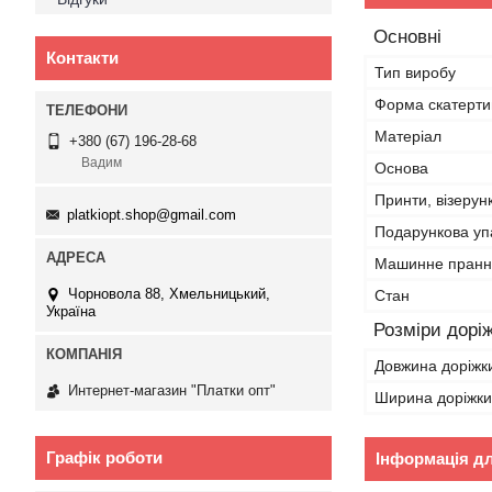
Основні
Контакти
Тип виробу
Форма скатерти
Матеріал
+380 (67) 196-28-68
Вадим
Основа
Принти, візерун
platkiopt.shop@gmail.com
Подарункова уп
Машинне пранн
Чорновола 88, Хмельницький,
Стан
Україна
Розміри дорі
Довжина доріжк
Интернет-магазин "Платки опт"
Ширина доріжки
Графік роботи
Інформація д