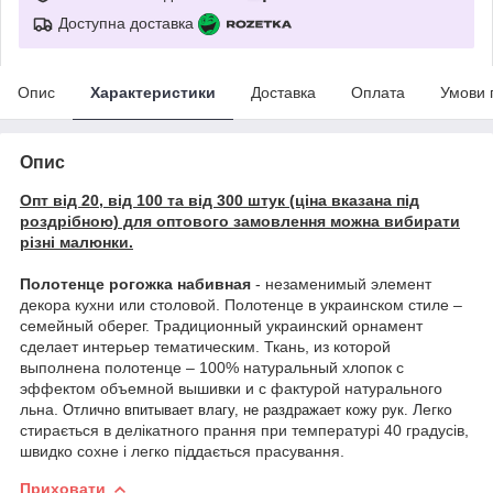
Доступна доставка
Опис
Характеристики
Доставка
Оплата
Умови 
Опис
Опт від 20, від 100 та від 300 штук (ціна вказана під
роздрібною) для оптового замовлення можна вибирати
різні малюнки.
Полотенце рогожка набивная
- незаменимый элемент
декора кухни или столовой. Полотенце в украинском стиле –
семейный оберег. Традиционный украинский орнамент
сделает интерьер тематическим. Ткань, из которой
выполнена полотенце – 100% натуральный хлопок с
эффектом объемной вышивки и с фактурой натурального
льна.
Легко
Отлично впитывает влагу, не раздражает кожу рук.
стирається в делікатного прання при температурі 40 градусів,
швидко сохне і легко піддається прасування.
Приховати