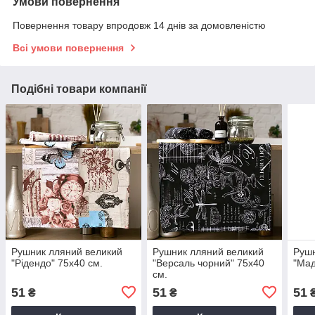
Умови повернення
Повернення товару впродовж 14 днів за домовленістю
Всі умови повернення
Подібні товари компанії
Рушник лляний великий
Рушник лляний великий
Рушн
"Рідендо" 75х40 см.
"Версаль чорний" 75х40
"Мад
см.
51
51
51
₴
₴