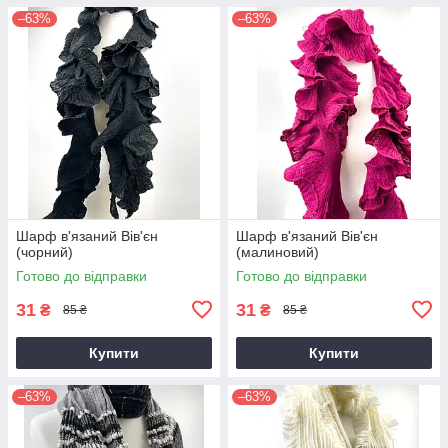
–63%
–63%
Шарф в'язаний Вів'єн
Шарф в'язаний Вів'єн
(чорний)
(малиновий)
Готово до відправки
Готово до відправки
31
31
₴
₴
85 ₴
85 ₴
Купити
Купити
–63%
–63%