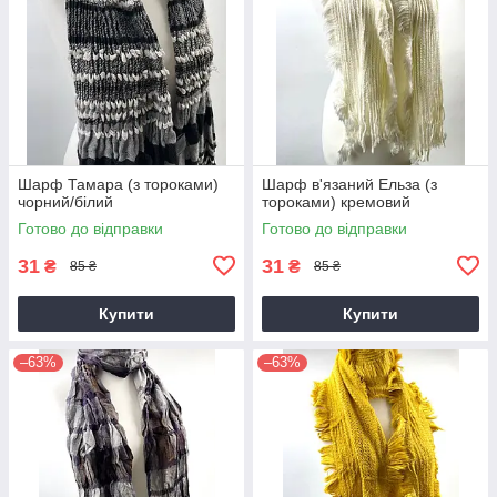
Шарф Тамара (з тороками)
Шарф в'язаний Ельза (з
чорний/білий
тороками) кремовий
Готово до відправки
Готово до відправки
31
31
₴
₴
85 ₴
85 ₴
Купити
Купити
–63%
–63%