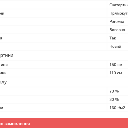
Скатерти
ни
Прямокут
Рогожка
Бавовна
я
Так
Новий
ертини
тини
150 см
тини
110 см
алу
70 %
30 %
ни
160 г/м2
ля замовлення