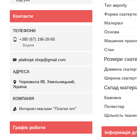
Тип виробу
Форма скатерти
Контакти
Матеріал
Основа
+380 (67) 196-28-68
Машинне пранн
Вадим
Стан
Розміри скат
platkiopt.shop@gmail.com
Довжина скатер
Ширина скатер
Чорновола 88, Хмельницький,
Україна
Склад матері
Бавовна
Поліестер
Интернет-магазин "Платки опт"
Щільність ткани
Графік роботи
Інформація д