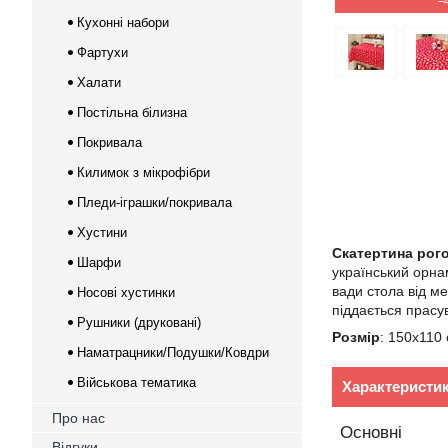
–
Кухонні набори
Фартухи
Халати
Постільна білизна
Покривала
Килимок з мікрофібри
Пледи-іграшки/покривала
Хустини
Скатертина рог
Шарфи
український орна
вади стола від ме
Носові хустинки
піддається прасу
Рушники (друковані)
Розмір
: 150х110 
Наматрацники/Подушки/Ковдри
Військова тематика
Характеристи
Про нас
Основні
Відгуки