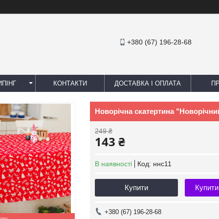
+380 (67) 196-28-68
ПІНГ
КОНТАКТИ
ДОСТАВКА І ОПЛАТА
П
Новорічна скатертина "Новорічний 
249 ₴
143 ₴
В наявності
Код:
ннс11
Купити
Купити
+380 (67) 196-28-68