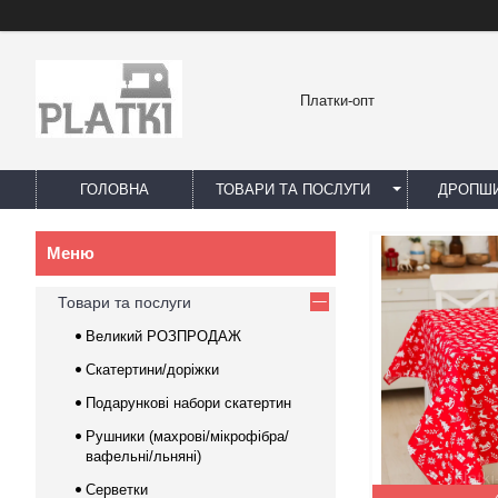
Платки-опт
ГОЛОВНА
ТОВАРИ ТА ПОСЛУГИ
ДРОПШИ
Товари та послуги
Великий РОЗПРОДАЖ
Скатертини/доріжки
Подарункові набори скатертин
Рушники (махрові/мікрофібра/
вафельні/льняні)
Серветки