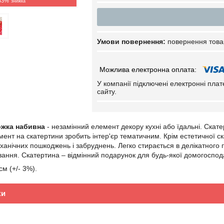
43%
повернення това
У компанії підключені електронні пла
сайту.
ожка набивна
- незамінний елемент декору кухні або їдальні. Скате
мент на скатертини зробить інтер'єр тематичним. Крім естетичної с
ханічних пошкоджень і забруднень. Легко стирається в делікатного 
вання. Скатертина – відмінний подарунок для будь-якої домогоспод
см (+/- 3%).
ки