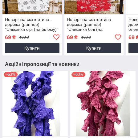
Новорічна скатертина-
Новорічна скатертина-
Ново
доріжка (раннер)
доріжка (раннер)
дорі
"Сніжинки сірі (на білому)"
"Сніжинки білі (на
олен
140х47см
червоному)" 140х47см
69
69
69
₴
₴
108 ₴
108 ₴
Купити
Купити
Акційні пропозиції та новинки
–63%
–63%