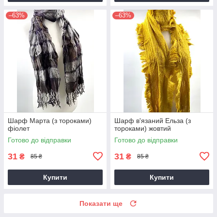
–63%
–63%
Шарф Марта (з тороками)
Шарф в'язаний Ельза (з
фіолет
тороками) жовтий
Готово до відправки
Готово до відправки
31
31
₴
₴
85 ₴
85 ₴
Купити
Купити
Показати ще