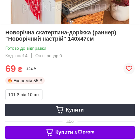
Новорічна скатертина-доріжка (раннер)
"Новорічний настрій" 140х47см
Готово до відправки
Код: ннс14
Опт і роздріб
69
₴
124 ₴
Економія
55 ₴
101 ₴
від 10 шт.
Купити
або
Купити з