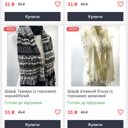
31
31
₴
₴
85 ₴
85 ₴
Купити
Купити
–63%
–63%
Шарф Тамара (з тороками)
Шарф в'язаний Ельза (з
чорний/білий
тороками) кремовий
Готово до відправки
Готово до відправки
31
31
₴
₴
85 ₴
85 ₴
Купити
Купити