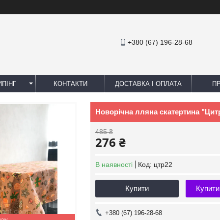
+380 (67) 196-28-68
ПІНГ
КОНТАКТИ
ДОСТАВКА І ОПЛАТА
П
Новорічна лляна скатертина "Цитру
485 ₴
276 ₴
В наявності
Код:
цтр22
Купити
Купити
+380 (67) 196-28-68