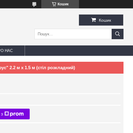
Кошик
Кошик
РО НАС
с" 2.2 м х 1.5 м (стіл розкладний)
 з