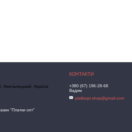
+380 (67) 196-28-68
, Хмельницький, Україна
Вадим
platkiopt.shop@gmail.com
азин "Платки опт"