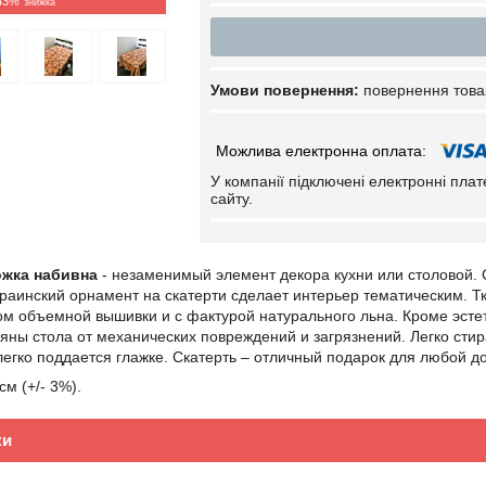
43%
повернення това
У компанії підключені електронні пла
сайту.
ожка набивна
- незаменимый элемент декора кухни или столовой. 
аинский орнамент на скатерти сделает интерьер тематическим. Тк
м объемной вышивки и с фактурой натурального льна. Кроме эстети
яны стола от механических повреждений и загрязнений. Легко стир
легко поддается глажке. Скатерть – отличный подарок для любой д
см (+/- 3%).
ки