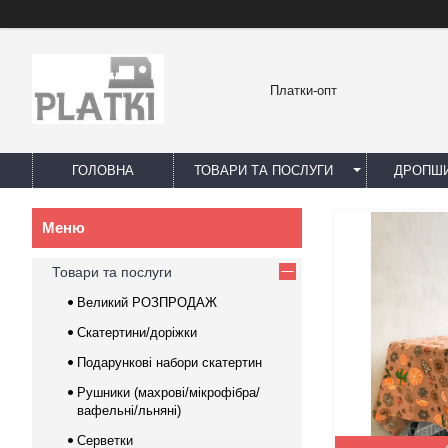
Платки-опт
ГОЛОВНА
ТОВАРИ ТА ПОСЛУГИ
ДРОПШИ
Товари та послуги
Великий РОЗПРОДАЖ
Скатертини/доріжки
Подарункові набори скатертин
Рушники (махрові/мікрофібра/
вафельні/льняні)
Серветки