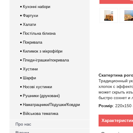
–
Кухонні набори
Фартухи
Халати
Постільна білизна
Покривала
Килимок з мікрофібри
Пледи-іграшки/покривала
Хустини
Скатертина рог
Шарфи
Традиционный укр
хлопок с эффекто
Носові хустинки
может скрыть изъ
Рушники (друковані)
быстро сохнет и 
Наматрацники/Подушки/Ковдри
Розмір
: 220х150 
Військова тематика
Характеристи
Про нас
Відгуки