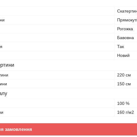
Скатерти
ни
Прямокут
Рогожка
Бавовна
я
Так
Новий
ертини
тини
220 см
тини
150 см
алу
100 %
ни
160 г/м2
ля замовлення