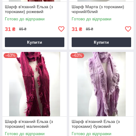
Шарф в'язаний Ельза (з
Шарф Марта (з тороками)
тороками) рожевий
чорний/білий
Готово до відправки
Готово до відправки
31
31
₴
₴
85 ₴
85 ₴
Купити
Купити
–63%
–63%
Шарф в'язаний Ельза (з
Шарф в'язаний Ельза (з
тороками) малиновий
тороками) бузковий
Готово до відправки
Готово до відправки