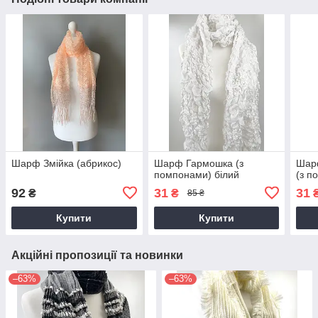
Шарф Змійка (абрикос)
Шарф Гармошка (з
Шар
помпонами) білий
(з п
92
31
31
₴
₴
85 ₴
Купити
Купити
Акційні пропозиції та новинки
–63%
–63%