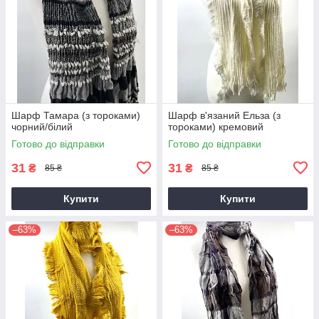
Шарф Тамара (з тороками)
Шарф в'язаний Ельза (з
чорний/білий
тороками) кремовий
Готово до відправки
Готово до відправки
31
31
₴
₴
85 ₴
85 ₴
Купити
Купити
–63%
–63%