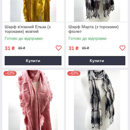
Шарф в'язаний Ельза (з
Шарф Марта (з тороками)
тороками) жовтий
фіолет
Готово до відправки
Готово до відправки
31
31
₴
₴
85 ₴
85 ₴
Купити
Купити
–63%
–63%