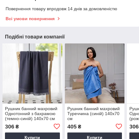
Повернення товару впродовж 14 днів за домовленістю
Всі умови повернення
Подібні товари компанії
Рушник банний махровий
Рушник банний махровий
Рушн
Однотонний з бахрамою
Туреччина (синій) 140х70
Одн
(темно-синій) 140х70 см
см
(рож
306
405
306
₴
₴
Купити
Купити