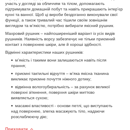
участь у догляді за обличчям та тілом, допомагають
підтримувати домашній побут та навіть прикрашають інтер'єр
кухні та ванної. Щоб ці вироби бездоганно виконували свої
функції, а також тривалий час тішили своїм зовнішнім
виглядом та м'якістю, потрібно вибирати якісний рушник.
Махровий рушник – найпоширеніший варіант із усіх видів
рушників. Наявність ворсу забезпечує не тільки приємний
контакт з поверхнею шкіри, але й хороші здібності.
Відмінні характеристики наших рушників:
м'якість і такими вони залишаються навіть після
прання;
приємні тактильні відчуття – м'яка якісна тканина
викликає приємне почуття ніжного дотику;
відмінна вологоубиральність – за рахунок великої
поверхні зіткнення, поверхня шкіри миттєво
виявляється сухою;
масажні властивості - основи петлі, що виступають
над поверхнею, злегка масажують тіло, надаючи
розслаблюючу дію;
Приховати