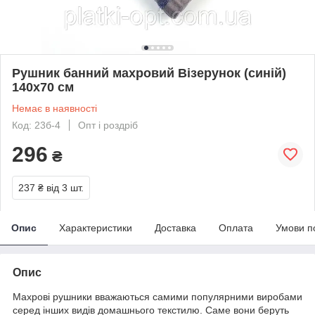
Рушник банний махровий Візерунок (синій)
140х70 см
Немає в наявності
Код: 23б-4
Опт і роздріб
296
₴
237 ₴
від 3 шт.
Опис
Характеристики
Доставка
Оплата
Умови п
Опис
Махрові рушники вважаються самими популярними виробами
серед інших видів домашнього текстилю. Саме вони беруть