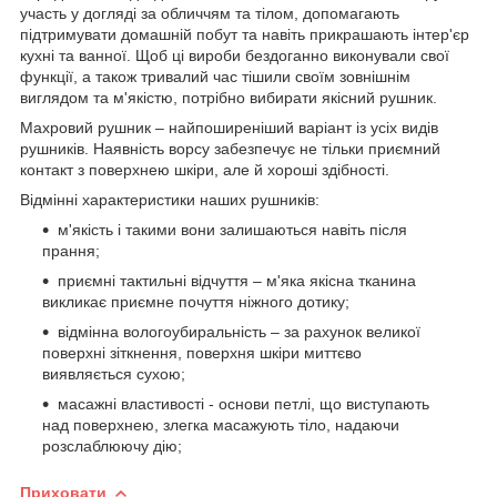
участь у догляді за обличчям та тілом, допомагають
підтримувати домашній побут та навіть прикрашають інтер'єр
кухні та ванної. Щоб ці вироби бездоганно виконували свої
функції, а також тривалий час тішили своїм зовнішнім
виглядом та м'якістю, потрібно вибирати якісний рушник.
Махровий рушник – найпоширеніший варіант із усіх видів
рушників. Наявність ворсу забезпечує не тільки приємний
контакт з поверхнею шкіри, але й хороші здібності.
Відмінні характеристики наших рушників:
м'якість і такими вони залишаються навіть після
прання;
приємні тактильні відчуття – м'яка якісна тканина
викликає приємне почуття ніжного дотику;
відмінна вологоубиральність – за рахунок великої
поверхні зіткнення, поверхня шкіри миттєво
виявляється сухою;
масажні властивості - основи петлі, що виступають
над поверхнею, злегка масажують тіло, надаючи
розслаблюючу дію;
Приховати