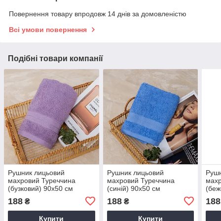
Повернення товару впродовж 14 днів за домовленістю
Всі умови повернення
Подібні товари компанії
Рушник лицьовий
Рушник лицьовий
Рушн
махровий Туреччина
махровий Туреччина
махр
(бузковий) 90х50 см
(синій) 90х50 см
(беж
188
188
188
₴
₴
Купити
Купити