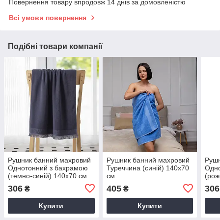
Повернення товару впродовж 14 днів за домовленістю
Всі умови повернення
Подібні товари компанії
Рушник банний махровий
Рушник банний махровий
Рушн
Однотонний з бахрамою
Туреччина (синій) 140х70
Одн
(темно-синій) 140х70 см
см
(рож
306
405
306
₴
₴
Купити
Купити