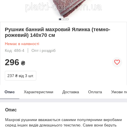
Рушник банний махровий Ялинка (темно-
рожевий) 140х70 см
Немає в наявності
Код: 48б-4
Опт і роздріб
296
₴
237 ₴
від 3 шт.
Опис
Характеристики
Доставка
Оплата
Умови п
Опис
Махрові рушники вважаються самими популярними виробами
серед інших видів домашнього текстилю. Саме вони беруть