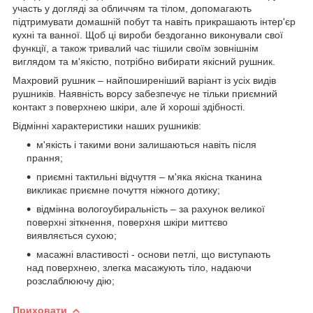
участь у догляді за обличчям та тілом, допомагають
підтримувати домашній побут та навіть прикрашають інтер'єр
кухні та ванної. Щоб ці вироби бездоганно виконували свої
функції, а також тривалий час тішили своїм зовнішнім
виглядом та м'якістю, потрібно вибирати якісний рушник.
Махровий рушник – найпоширеніший варіант із усіх видів
рушників. Наявність ворсу забезпечує не тільки приємний
контакт з поверхнею шкіри, але й хороші здібності.
Відмінні характеристики наших рушників:
м'якість і такими вони залишаються навіть після
прання;
приємні тактильні відчуття – м'яка якісна тканина
викликає приємне почуття ніжного дотику;
відмінна вологоубиральність – за рахунок великої
поверхні зіткнення, поверхня шкіри миттєво
виявляється сухою;
масажні властивості - основи петлі, що виступають
над поверхнею, злегка масажують тіло, надаючи
розслаблюючу дію;
Приховати