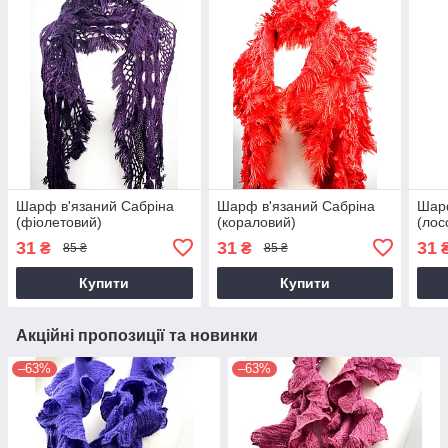
Шарф в'язаний Сабріна
Шарф в'язаний Сабріна
Шарф
(фіолетовий)
(кораловий)
(лос
31
31
31
₴
₴
85 ₴
85 ₴
Купити
Купити
Акційні пропозиції та новинки
–63%
–63%