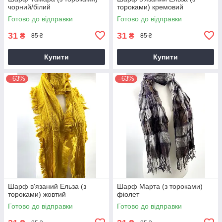
чорний/білий
тороками) кремовий
Готово до відправки
Готово до відправки
31
31
₴
₴
85 ₴
85 ₴
Купити
Купити
–63%
–63%
Шарф в'язаний Ельза (з
Шарф Марта (з тороками)
тороками) жовтий
фіолет
Готово до відправки
Готово до відправки