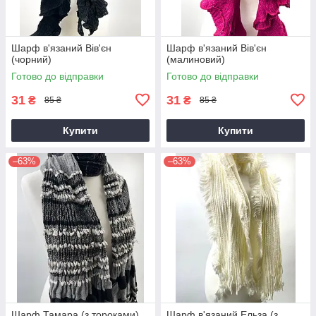
Шарф в'язаний Вів'єн
Шарф в'язаний Вів'єн
(чорний)
(малиновий)
Готово до відправки
Готово до відправки
31
31
₴
₴
85 ₴
85 ₴
Купити
Купити
–63%
–63%
Шарф Тамара (з тороками)
Шарф в'язаний Ельза (з