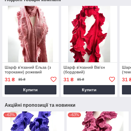
Шарф в'язаний Ельза (з
Шарф в'язаний Вів'єн
Шарф
тороками) рожевий
(бордовий)
(тем
31
31
31
₴
₴
85 ₴
85 ₴
Купити
Купити
Акційні пропозиції та новинки
–63%
–63%