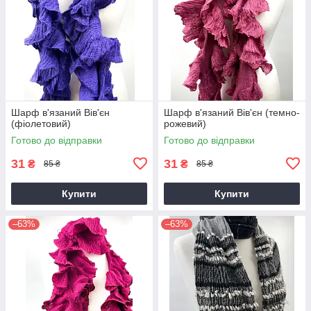
Шарф в'язаний Вів'єн
Шарф в'язаний Вів'єн (темно-
(фіолетовий)
рожевий)
Готово до відправки
Готово до відправки
31
31
₴
₴
85 ₴
85 ₴
Купити
Купити
–63%
–63%