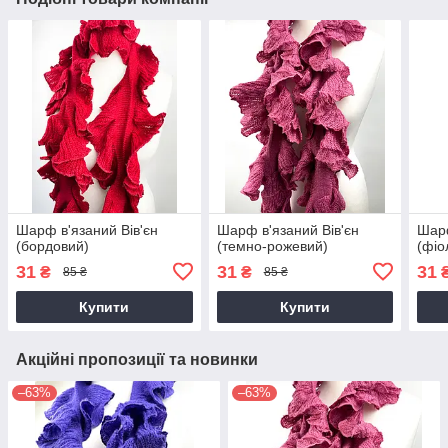
Шарф в'язаний Вів'єн
Шарф в'язаний Вів'єн
Шарф
(бордовий)
(темно-рожевий)
(фіо
31
31
31
₴
₴
85 ₴
85 ₴
Купити
Купити
Акційні пропозиції та новинки
–63%
–63%