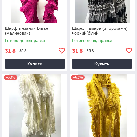
Шарф в'язаний Вів'єн
Шарф Тамара (з тороками)
(малиновий)
чорний/білий
Готово до відправки
Готово до відправки
31
31
₴
₴
85 ₴
85 ₴
Купити
Купити
–63%
–63%