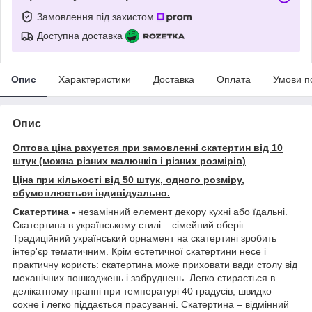
Замовлення під захистом
Доступна доставка
Опис
Характеристики
Доставка
Оплата
Умови п
Опис
Оптова ціна рахуется при замовленні скатертин від 10
штук (можна різних малюнків і різних розмірів)
Ціна при кількості від 50 штук, одного розміру,
обумовлюється індивідуально.
Скатертина -
незамінний елемент декору кухні або їдальні.
Скатертина в українському стилі – сімейний оберіг.
Традиційний український орнамент на скатертині зробить
інтер'єр тематичним. Крім естетичної скатертини несе і
практичну користь: скатертина може приховати вади столу від
механічних пошкоджень і забруднень. Легко стирається в
делікатному пранні при температурі 40 градусів, швидко
сохне і легко піддається прасуванні. Скатертина – відмінний