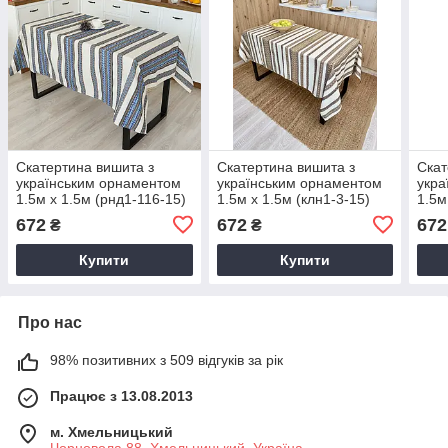
Скатертина вишита з
Скатертина вишита з
Скат
українським орнаментом
українським орнаментом
укра
1.5м х 1.5м (рнд1-116-15)
1.5м х 1.5м (клн1-3-15)
1.5м
672
672
672
₴
₴
Купити
Купити
Про нас
98% позитивних з 509 відгуків за рік
Працює з 13.08.2013
м. Хмельницький
Чорновола 88, Хмельницький, Україна