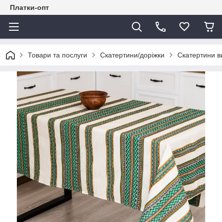
Платки-опт
Товари та послуги
Скатертини/доріжки
Скатертини в