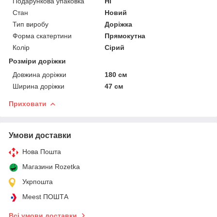
Подарункова упаковка
Ні
Стан
Новий
Тип виробу
Доріжка
Форма скатертини
Прямокутна
Колір
Сірий
Розміри доріжки
Довжина доріжки
180 см
Ширина доріжки
47 см
Приховати
Умови доставки
Нова Пошта
Магазини Rozetka
Укрпошта
Meest ПОШТА
Всі умови доставки