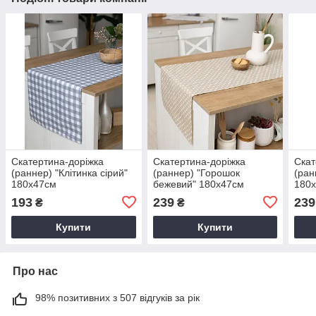
Скатертина-доріжка
Скатертина-доріжка
Скат
(раннер) "Клітинка сірий"
(раннер) "Горошок
(ран
180х47см
бежевий" 180х47см
180
193
239
239
₴
₴
Купити
Купити
Про нас
98% позитивних з 507 відгуків за рік