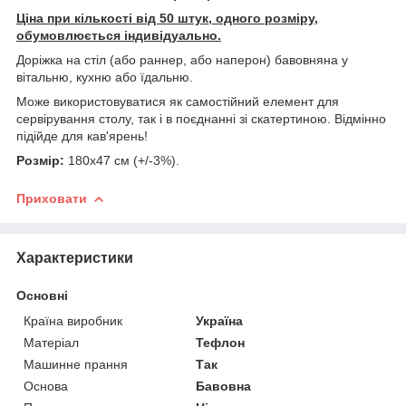
Ціна при кількості від 50 штук, одного розміру,
обумовлюється індивідуально.
Доріжка на стіл (або раннер, або наперон) бавовняна у
вітальню, кухню або їдальню.
Може використовуватися як самостійний елемент для
сервірування столу, так і в поєднанні зі скатертиною. Відмінно
підійде для кав'ярень!
Розмір:
180х47 см (+/-3%).
Приховати
Характеристики
Основні
Країна виробник
Україна
Матеріал
Тефлон
Машинне прання
Так
Основа
Бавовна