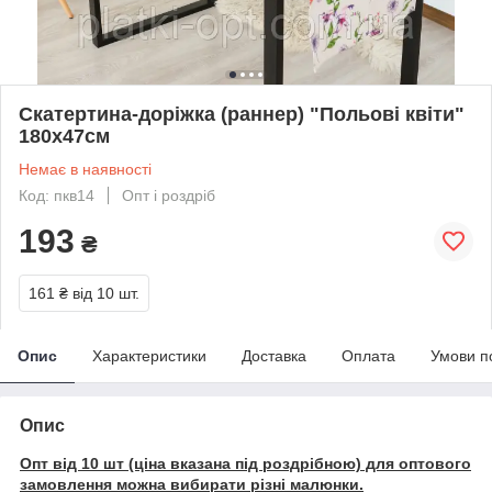
Скатертина-доріжка (раннер) "Польові квіти"
180х47см
Немає в наявності
Код: пкв14
Опт і роздріб
193
₴
161 ₴
від 10 шт.
Опис
Характеристики
Доставка
Оплата
Умови п
Опис
Опт від 10 шт (ціна вказана під роздрібною) для оптового
замовлення можна вибирати різні малюнки.