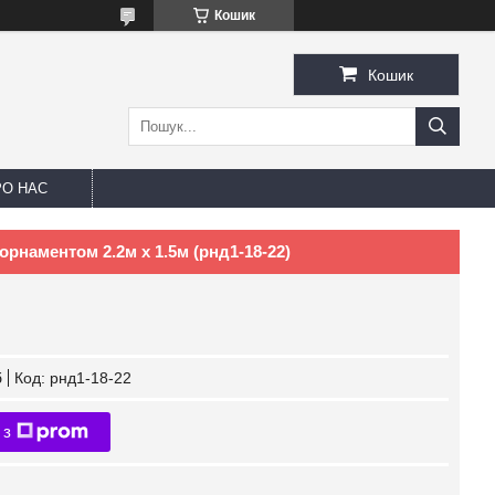
Кошик
Кошик
РО НАС
орнаментом 2.2м х 1.5м (рнд1-18-22)
б
Код:
рнд1-18-22
 з