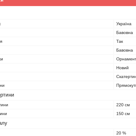
к
Україна
Бавовна
я
Так
Бавовна
ки
Орнамен
Новий
Скатерти
ни
Прямокут
ертини
тини
220 см
тини
150 см
алу
20 %