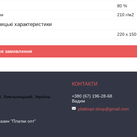
80 %
ни
210 г/м2
ицькі характеристики
220 х 150
ля замовлення
+380 (67) 196-28-68
, Хмельницький, Україна
Вадим
platkiopt.shop@gmail.com
азин "Платки опт"