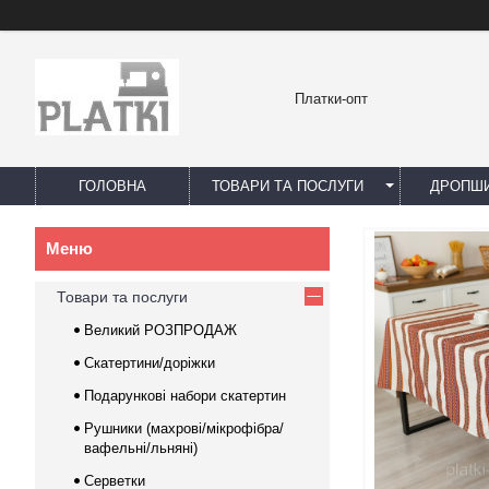
Платки-опт
ГОЛОВНА
ТОВАРИ ТА ПОСЛУГИ
ДРОПШИ
Товари та послуги
Великий РОЗПРОДАЖ
Скатертини/доріжки
Подарункові набори скатертин
Рушники (махрові/мікрофібра/
вафельні/льняні)
Серветки