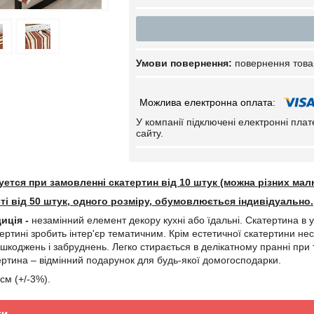
повернення това
У компанії підключені електронні пла
сайту.
уется при замовленні скатертин від 10 штук (можна різних малю
сті від 50 штук, одного розміру, обумовлюється індивідуально.
иція -
незамінний елемент декору кухні або їдальні. Скатертина в у
ертині зробить інтер'єр тематичним. Крім естетичної скатертини не
шкоджень і забруднень. Легко стирається в делікатному пранні при т
ертина – відмінний подарунок для будь-якої домогосподарки.
см (+/-3%).
ки