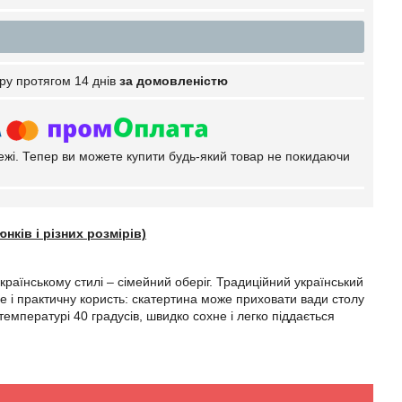
ру протягом 14 днів
за домовленістю
тежі. Тепер ви можете купити будь-який товар не покидаючи
нків і різних розмірів)
країнському стилі – сімейний оберіг. Традиційний український
се і практичну користь: скатертина може приховати вади столу
емпературі 40 градусів, швидко сохне і легко піддається