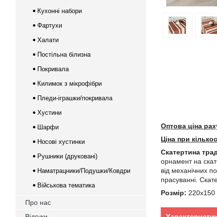
Кухонні набори
Фартухи
Халати
Постільна білизна
Покривала
Килимок з мікрофібри
Пледи-іграшки/покривала
Хустини
Оптова ціна рах
Шарфи
Ціна при кілько
Носові хустинки
Скатертина трад
Рушники (друковані)
орнамент на скат
від механічних по
Наматрацники/Подушки/Ковдри
прасуванні. Скат
Військова тематика
Розмір:
220х150 
Про нас
Відгуки
Характеристи