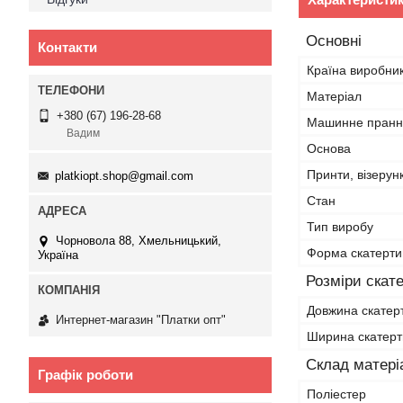
Основні
Контакти
Країна виробни
Матеріал
+380 (67) 196-28-68
Машинне пранн
Вадим
Основа
Принти, візерун
platkiopt.shop@gmail.com
Стан
Тип виробу
Чорновола 88, Хмельницький,
Форма скатерти
Україна
Розміри скат
Довжина скатер
Интернет-магазин "Платки опт"
Ширина скатер
Склад матері
Графік роботи
Поліестер