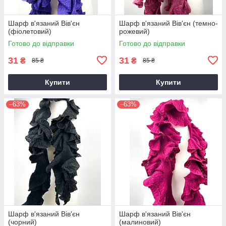
Шарф в'язаний Вів'єн
Шарф в'язаний Вів'єн (темно-
(фіолетовий)
рожевий)
Готово до відправки
Готово до відправки
31
31
₴
₴
85 ₴
85 ₴
Купити
Купити
–63%
–63%
Шарф в'язаний Вів'єн
Шарф в'язаний Вів'єн
(чорний)
(малиновий)