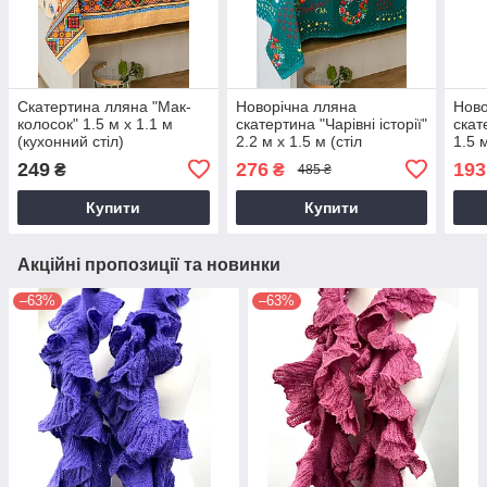
Скатертина лляна "Мак-
Новорічна лляна
Ново
колосок" 1.5 м х 1.1 м
скатертина "Чарівні історії"
скат
(кухонний стіл)
2.2 м х 1.5 м (стіл
1.5 
розкладний)
на к
249
276
193
₴
₴
485 ₴
Купити
Купити
Акційні пропозиції та новинки
–63%
–63%