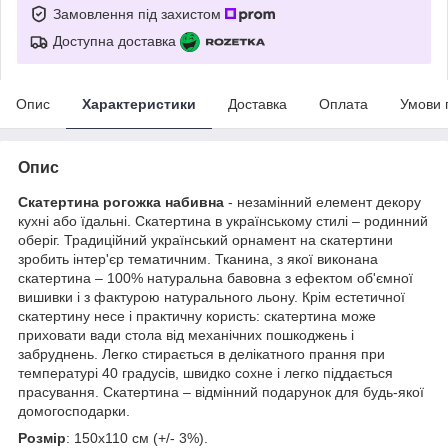
Замовлення під захистом
Доступна доставка
Опис
Характеристики
Доставка
Оплата
Умови 
Опис
Скатертина рогожка набивна
- незамінний елемент декору
кухні або їдальні. Скатертина в українському стилі – родинний
оберіг. Традиційний український орнамент на скатертини
зробить інтер'єр тематичним. Тканина, з якої виконана
скатертина – 100% натуральна бавовна з ефектом об'ємної
вишивки і з фактурою натурального льону. Крім естетичної
скатертину несе і практичну користь: скатертина може
приховати вади стола від механічних пошкоджень і
забруднень. Легко стирається в делікатного прання при
температурі 40 градусів, швидко сохне і легко піддається
прасування. Скатертина – відмінний подарунок для будь-якої
домогосподарки.
Розмір
: 150х110 см (+/- 3%).