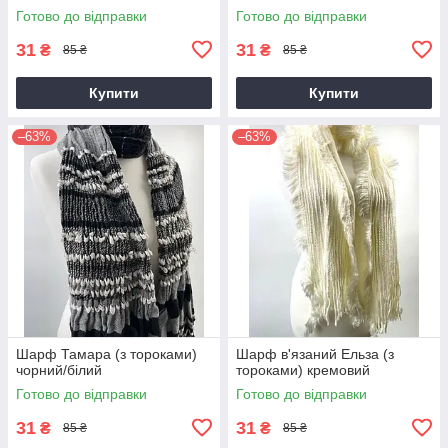
Готово до відправки
Готово до відправки
31
31
₴
₴
85 ₴
85 ₴
Купити
Купити
–63%
–63%
Шарф Тамара (з тороками)
Шарф в'язаний Ельза (з
чорний/білий
тороками) кремовий
Готово до відправки
Готово до відправки
31
31
₴
₴
85 ₴
85 ₴