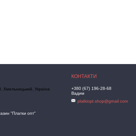
+380 (67) 196-28-68
, Хмельницький, Україна
Вадим
platkiopt.shop@gmail.com
азин "Платки опт"