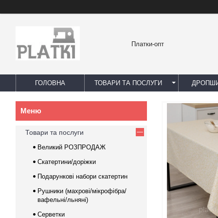
Платки-опт
ГОЛОВНА
ТОВАРИ ТА ПОСЛУГИ
ДРОПШИ
Товари та послуги
Великий РОЗПРОДАЖ
Скатертини/доріжки
Подарункові набори скатертин
Рушники (махрові/мікрофібра/
вафельні/льняні)
Серветки