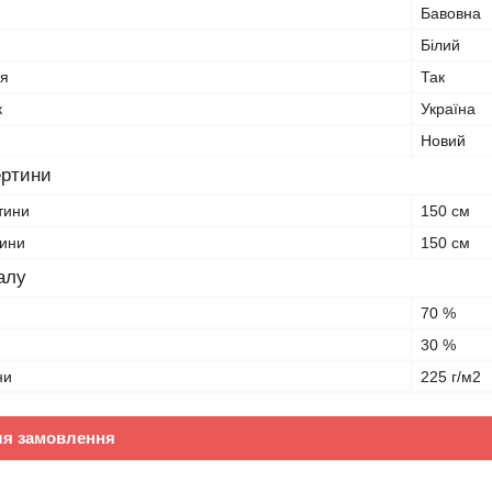
Бавовна
Білий
я
Так
к
Україна
Новий
ертини
тини
150 см
тини
150 см
алу
70 %
30 %
ни
225 г/м2
ля замовлення