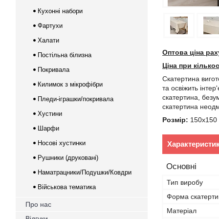
Кухонні набори
Фартухи
Халати
Оптова ціна рах
Постільна білизна
Ціна при кілько
Покривала
Скатертина вигот
Килимок з мікрофібри
та освіжить інте
скатертина, безу
Пледи-іграшки/покривала
скатертина неодм
Хустини
Розмір:
150х150 
Шарфи
Носові хустинки
Характеристи
Рушники (друковані)
Основні
Наматрацники/Подушки/Ковдри
Тип виробу
Військова тематика
Форма скатерти
Про нас
Матеріал
Відгуки