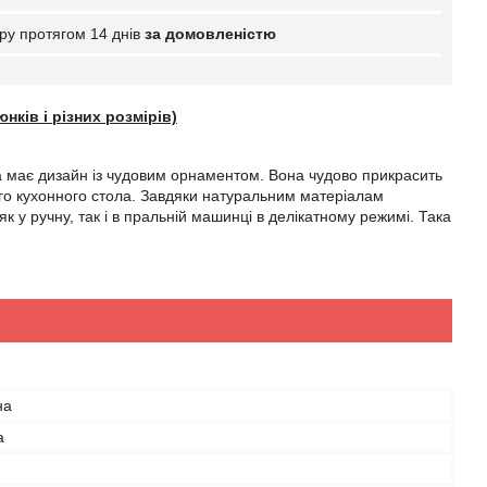
ру протягом 14 днів
за домовленістю
нків і різних розмірів)
а має дизайн із чудовим орнаментом. Вона чудово прикрасить
кого кухонного стола. Завдяки натуральним матеріалам
у ручну, так і в пральній машинці в делікатному режимі. Така
на
а