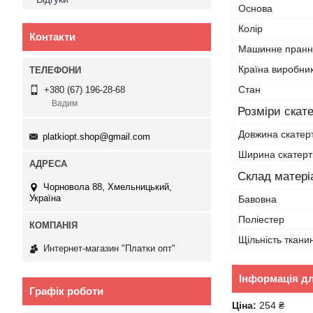
Основа
Колір
Контакти
Машинне пранн
Країна виробни
Стан
+380 (67) 196-28-68
Вадим
Розміри скат
Довжина скатер
platkiopt.shop@gmail.com
Ширина скатер
Склад матері
Чорновола 88, Хмельницький,
Україна
Бавовна
Поліестер
Щільність ткани
Интернет-магазин "Платки опт"
Інформація д
Графік роботи
Ціна:
254 ₴