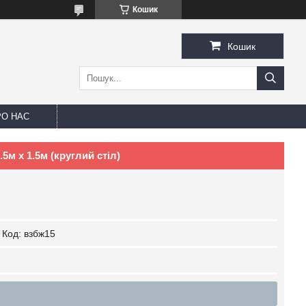
Кошик
Кошик
РО НАС
5м х 1.5м (круглий стіл)
Код:
взбж15