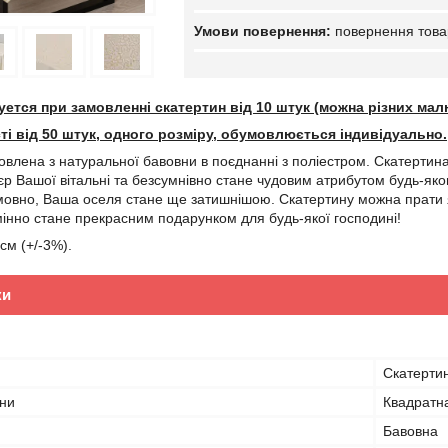
повернення това
уется при замовленні скатертин від 10 штук (можна різних малю
сті від 50 штук, одного розміру, обумовлюється індивідуально.
овлена з натуральної бавовни в поєднанні з поліестром. Скатертин
р'єр Вашої вітальні та безсумнівно стане чудовим атрибутом будь-я
мовно, Ваша оселя стане ще затишнішою. Скатертину можна прати як 
інно стане прекрасним подарунком для будь-якої господині!
см (+/-3%).
ки
Скатерти
ни
Квадратн
Бавовна