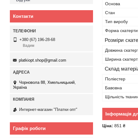
Основа
Стан
Контакти
Тип виробу
Форма скатерти
Розміри скат
+380 (67) 196-28-68
Вадим
Довжина скатер
Ширина скатер
platkiopt.shop@gmail.com
Склад матері
Поліестер
Чорновола 88, Хмельницький,
Україна
Бавовна
Щільність ткани
Интернет-магазин "Платки опт"
Інформація д
Ціна:
851 ₴
Графік роботи