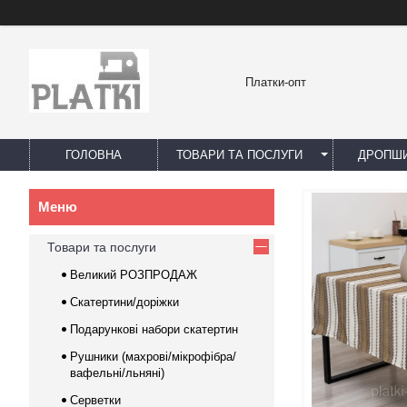
Платки-опт
ГОЛОВНА
ТОВАРИ ТА ПОСЛУГИ
ДРОПШИ
Товари та послуги
Великий РОЗПРОДАЖ
Скатертини/доріжки
Подарункові набори скатертин
Рушники (махрові/мікрофібра/
вафельні/льняні)
Серветки