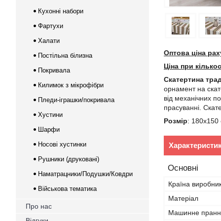
Кухонні набори
Фартухи
Халати
Оптова ціна рах
Постільна білизна
Ціна при кілько
Покривала
Скатертина трад
Килимок з мікрофібри
орнамент на скат
від механічних по
Пледи-іграшки/покривала
прасуванні. Скат
Хустини
Розмір
: 180х150 
Шарфи
Носові хустинки
Характеристи
Рушники (друковані)
Основні
Наматрацники/Подушки/Ковдри
Країна виробни
Військова тематика
Матеріал
Про нас
Машинне пранн
Відгуки