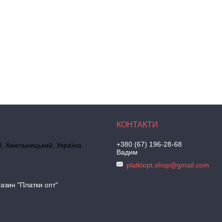
+380 (67) 196-28-68
, Хмельницький, Україна
Вадим
platkiopt.shop@gmail.com
азин "Платки опт"