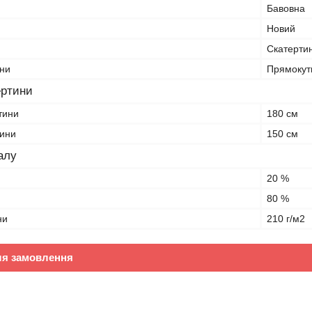
Бавовна
Новий
Скатерти
ни
Прямокут
ертини
тини
180 см
тини
150 см
алу
20 %
80 %
ни
210 г/м2
ля замовлення