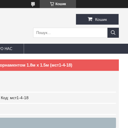
Кошик
Кошик
РО НАС
рнаментом 1.8м х 1.5м (мст1-4-18)
Код:
мст1-4-18