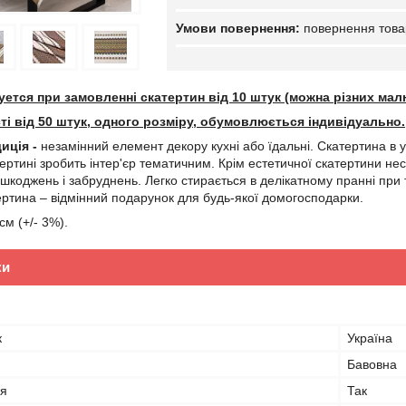
повернення това
уется при замовленні скатертин від 10 штук (можна різних малю
сті від 50 штук, одного розміру, обумовлюється індивідуально.
иція -
незамінний елемент декору кухні або їдальні. Скатертина в у
ертині зробить інтер'єр тематичним. Крім естетичної скатертини не
шкоджень і забруднень. Легко стирається в делікатному пранні при т
ертина – відмінний подарунок для будь-якої домогосподарки.
см (+/- 3%).
ки
к
Україна
Бавовна
я
Так