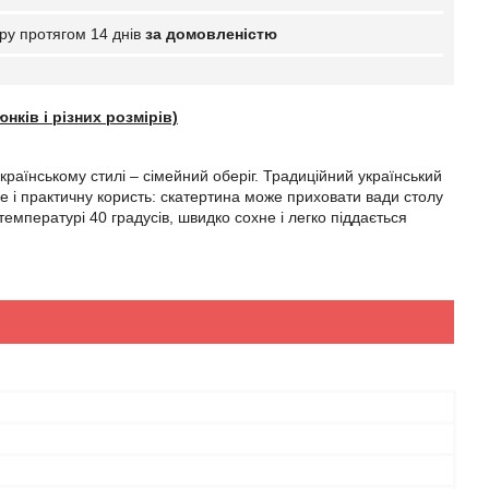
ру протягом 14 днів
за домовленістю
нків і різних розмірів)
країнському стилі – сімейний оберіг. Традиційний український
се і практичну користь: скатертина може приховати вади столу
емпературі 40 градусів, швидко сохне і легко піддається