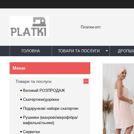
Платки-опт
ГОЛОВНА
ТОВАРИ ТА ПОСЛУГИ
ДРОПШИ
Товари та послуги
Великий РОЗПРОДАЖ
Скатертини/доріжки
Подарункові набори скатертин
Рушники (махрові/мікрофібра/
вафельні/льняні)
Серветки