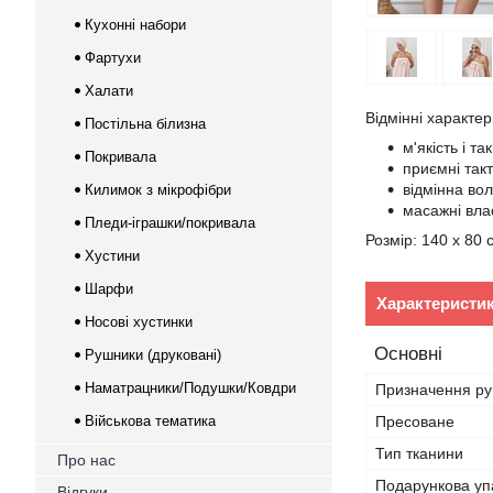
Кухонні набори
Фартухи
Халати
Відмінні характе
Постільна білизна
м'якість і т
Покривала
приємні такт
відмінна во
Килимок з мікрофібри
масажні вла
Пледи-іграшки/покривала
Розмір: 140 x 80 
Хустини
Шарфи
Характеристи
Носові хустинки
Основні
Рушники (друковані)
Наматрацники/Подушки/Ковдри
Призначення р
Військова тематика
Пресоване
Тип тканини
Про нас
Подарункова уп
Відгуки