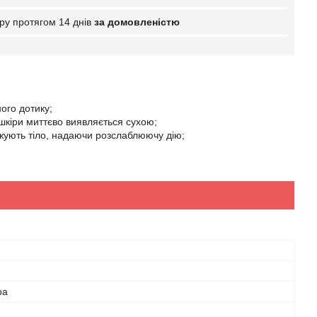
ру протягом 14 днів
за домовленістю
ного дотику;
 шкіри миттєво виявляється сухою;
ажують тіло, надаючи розслаблюючу дію;
ра