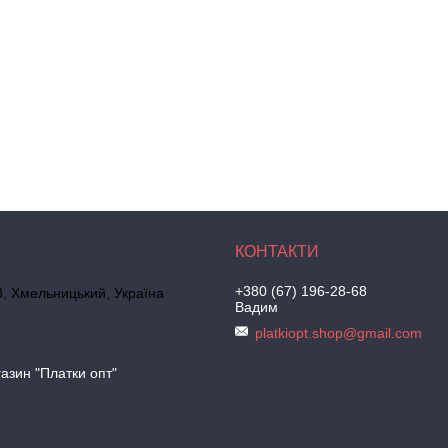
+380 (67) 196-28-68
, Хмельницький, Україна
Вадим
platkiopt.shop@gmail.com
азин "Платки опт"