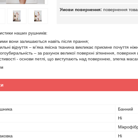
повернення това
ристики наших рушників:
акими вони залишаються навіть після прання;
ильні відчуття – м'яка якісна тканина викликає приємне почуття ніж
логоубиральність – за рахунок великої поверхні зіткнення, поверхня
стивості - основи петлі, що виступають над поверхнею, злегка мас
см
ки
ушника
Банний
Ні
Мікрофіб
аковка
Ні