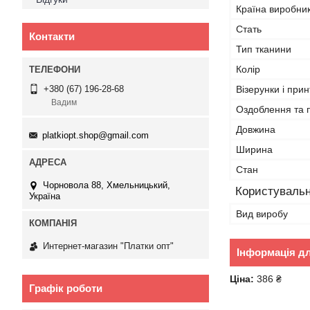
Країна виробни
Стать
Контакти
Тип тканини
Колір
Візерунки і прин
+380 (67) 196-28-68
Вадим
Оздоблення та 
Довжина
platkiopt.shop@gmail.com
Ширина
Стан
Чорновола 88, Хмельницький,
Користувальн
Україна
Вид виробу
Интернет-магазин "Платки опт"
Інформація д
Ціна:
386 ₴
Графік роботи