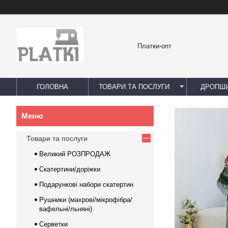
Платки-опт
ГОЛОВНА
ТОВАРИ ТА ПОСЛУГИ
ДРОПШИ
Товари та послуги
Великий РОЗПРОДАЖ
Скатертини/доріжки
Подарункові набори скатертин
Рушники (махрові/мікрофібра/
вафельні/льняні)
Серветки