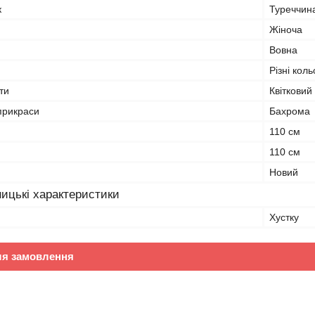
к
Туреччин
Жіноча
Вовна
Різні кол
ти
Квітковий
прикраси
Бахрома
110 см
110 см
Новий
ицькі характеристики
Хустку
ля замовлення