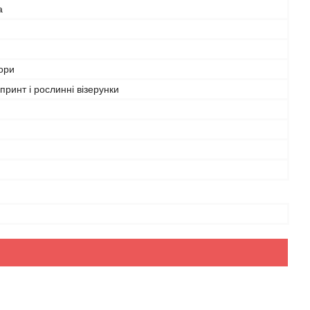
а
ьори
 принт і рослинні візерунки