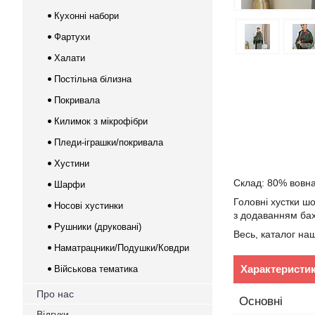
Кухонні набори
Фартухи
Халати
Постільна білизна
Покривала
Килимок з мікрофібри
Пледи-іграшки/покривала
Хустини
Склад: 80% вовна
Шарфи
Головні хустки ш
Носові хустинки
з додаванням бахр
Рушники (друковані)
Весь, каталог на
Наматрацники/Подушки/Ковдри
Характеристи
Військова тематика
Про нас
Основні
Відгуки