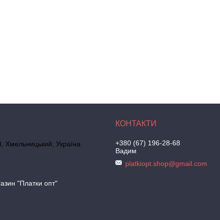
+380 (67) 196-28-68
, Хмельницький, Україна
Вадим
platkiopt.shop@gmail.com
азин "Платки опт"