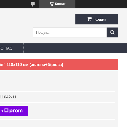
Кошик
Кошик
РО НАС
ія" 110х110 см (зелена+бірюза)
11042-11
 з