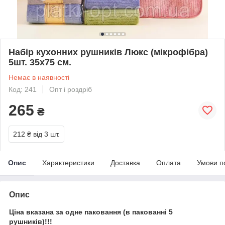
Набір кухонних рушників Люкс (мікрофібра)
5шт. 35x75 см.
Немає в наявності
Код: 241
Опт і роздріб
265
₴
212 ₴
від 3 шт.
Опис
Характеристики
Доставка
Оплата
Умови п
Опис
Ціна вказана за одне паковання (в пакованні 5
рушників)!!!