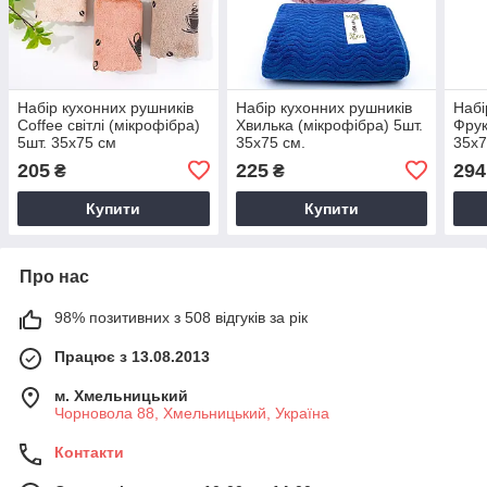
Набір кухонних рушників
Набір кухонних рушників
Набі
Coffee світлі (мікрофібра)
Хвилька (мікрофібра) 5шт.
Фрук
5шт. 35x75 см
35x75 см.
35x7
205
225
294
₴
₴
Купити
Купити
Про нас
98% позитивних з 508 відгуків за рік
Працює з 13.08.2013
м. Хмельницький
Чорновола 88, Хмельницький, Україна
Контакти