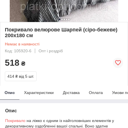
Покривало велюрове Шарпей (сіро-бежеве)
200х180 см
Немає в наявності
Код: 105920-6
Опт і роздріб
518
₴
414 ₴
від 5 шт.
Опис
Характеристики
Доставка
Оплата
Умови п
Опис
Покривало
на ліжко є одним із найголовніших елементів у
декоративному оздобленні вашої спальні. Воно здатне