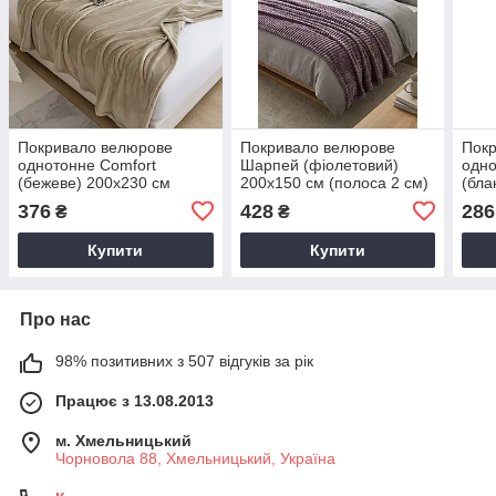
Покривало велюрове
Покривало велюрове
Пок
однотонне Comfort
Шарпей (фіолетовий)
одно
(бежеве) 200х230 см
200х150 см (полоса 2 см)
(бла
376
428
286
₴
₴
Купити
Купити
Про нас
98% позитивних з 507 відгуків за рік
Працює з 13.08.2013
м. Хмельницький
Чорновола 88, Хмельницький, Україна