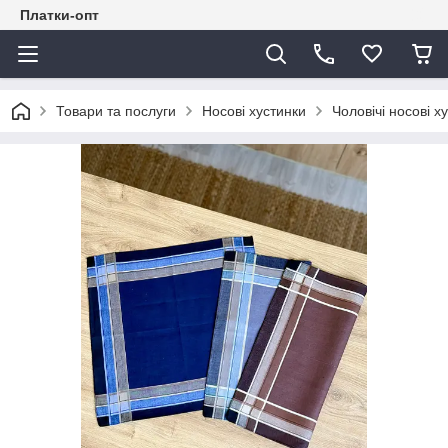
Платки-опт
Товари та послуги
Носові хустинки
Чоловічі носові х