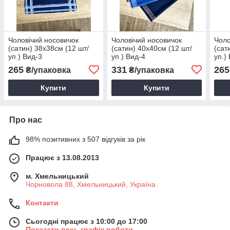
Чоловічий носовичок
Чоловічий носовичок
Чоло
(сатин) 38х38см (12 шт/
(сатин) 40х40см (12 шт/
(сат
уп.) Вид-3
уп.) Вид-4
уп.)
265
331
265
₴/упаковка
₴/упаковка
Купити
Купити
Про нас
98% позитивних з 507 відгуків за рік
Працює з 13.08.2013
м. Хмельницький
Чорновола 88, Хмельницький, Україна
Контакти
Сьогодні працює з 10:00 до 17:00
Показати весь графік роботи