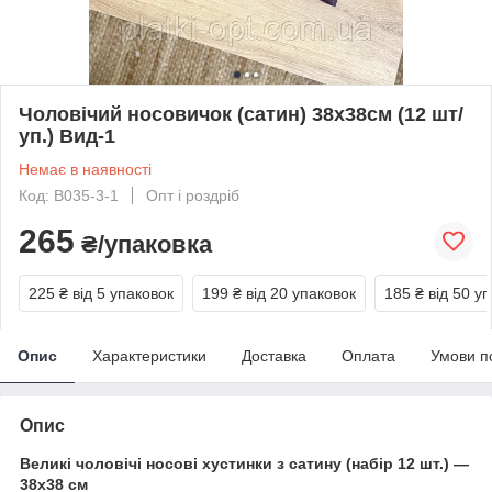
Чоловічий носовичок (сатин) 38х38см (12 шт/
уп.) Вид-1
Немає в наявності
Код: В035-3-1
Опт і роздріб
265
₴/упаковка
225 ₴
від 5 упаковок
199 ₴
від 20 упаковок
185 ₴
від 50 у
Опис
Характеристики
Доставка
Оплата
Умови п
Опис
Великі чоловічі носові хустинки з сатину (набір 12 шт.) —
38х38 см