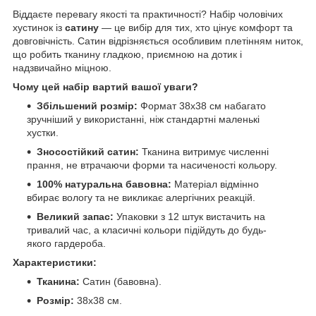
Віддаєте перевагу якості та практичності? Набір чоловічих
хустинок із
сатину
— це вибір для тих, хто цінує комфорт та
довговічність. Сатин відрізняється особливим плетінням ниток,
що робить тканину гладкою, приємною на дотик і
надзвичайно міцною.
Чому цей набір вартий вашої уваги?
Збільшений розмір:
Формат 38х38 см набагато
зручніший у використанні, ніж стандартні маленькі
хустки.
Зносостійкий сатин:
Тканина витримує численні
прання, не втрачаючи форми та насиченості кольору.
100% натуральна бавовна:
Матеріал відмінно
вбирає вологу та не викликає алергічних реакцій.
Великий запас:
Упаковки з 12 штук вистачить на
тривалий час, а класичні кольори підійдуть до будь-
якого гардероба.
Характеристики:
Тканина:
Сатин (бавовна).
Розмір:
38х38 см.