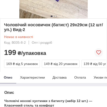
Чоловічий носовичок (батист) 29х29см (12 шт/
уп.) Вид-2
Немає в наявності
Код: В035-8-2
Опт і роздріб
199
₴/упаковка
169 ₴
від 5 упаковок
149 ₴
від 20 упаковок
139 ₴
від 50 у
Опис
Характеристики
Доставка
Оплата
Умови п
Опис
Чоловічі носові хустинки з батисту (набір 12 шт.) —
Класичний стиль та комфорт