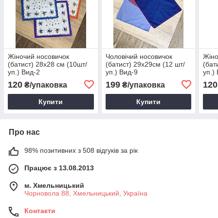
Жіночий носовичок
Чоловічий носовичок
Жіно
(батист) 28х28 см (10шт/
(батист) 29х29см (12 шт/
(бат
уп.) Вид-2
уп.) Вид-9
уп.)
120
199
120
₴/упаковка
₴/упаковка
Купити
Купити
Про нас
98% позитивних з 508 відгуків за рік
Працює з 13.08.2013
м. Хмельницький
Чорновола 88, Хмельницький, Україна
Контакти