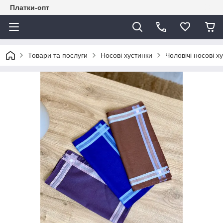
Платки-опт
Товари та послуги
Носові хустинки
Чоловічі носові х