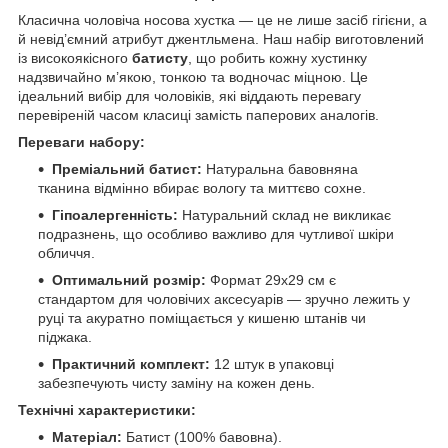
Класична чоловіча носова хустка — це не лише засіб гігієни, а
й невід’ємний атрибут джентльмена. Наш набір виготовлений
із високоякісного
батисту
, що робить кожну хустинку
надзвичайно м’якою, тонкою та водночас міцною. Це
ідеальний вибір для чоловіків, які віддають перевагу
перевіреній часом класиці замість паперових аналогів.
Переваги набору:
Преміальний батист:
Натуральна бавовняна
тканина відмінно вбирає вологу та миттєво сохне.
Гіпоалергенність:
Натуральний склад не викликає
подразнень, що особливо важливо для чутливої шкіри
обличчя.
Оптимальний розмір:
Формат 29х29 см є
стандартом для чоловічих аксесуарів — зручно лежить у
руці та акуратно поміщається у кишеню штанів чи
піджака.
Практичний комплект:
12 штук в упаковці
забезпечують чисту заміну на кожен день.
Технічні характеристики:
Матеріал:
Батист (100% бавовна).