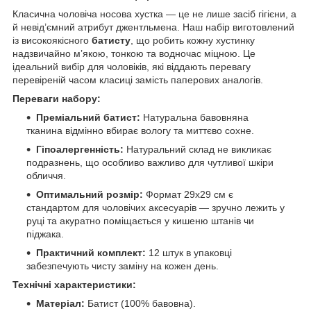
Класична чоловіча носова хустка — це не лише засіб гігієни, а
й невід’ємний атрибут джентльмена. Наш набір виготовлений
із високоякісного
батисту
, що робить кожну хустинку
надзвичайно м’якою, тонкою та водночас міцною. Це
ідеальний вибір для чоловіків, які віддають перевагу
перевіреній часом класиці замість паперових аналогів.
Переваги набору:
Преміальний батист:
Натуральна бавовняна
тканина відмінно вбирає вологу та миттєво сохне.
Гіпоалергенність:
Натуральний склад не викликає
подразнень, що особливо важливо для чутливої шкіри
обличчя.
Оптимальний розмір:
Формат 29х29 см є
стандартом для чоловічих аксесуарів — зручно лежить у
руці та акуратно поміщається у кишеню штанів чи
піджака.
Практичний комплект:
12 штук в упаковці
забезпечують чисту заміну на кожен день.
Технічні характеристики:
Матеріал:
Батист (100% бавовна).