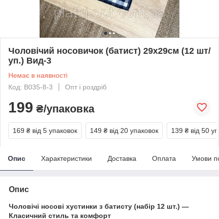
Чоловічий носовичок (батист) 29х29см (12 шт/
уп.) Вид-3
Немає в наявності
Код: В035-8-3
Опт і роздріб
199
₴/упаковка
169 ₴
від 5 упаковок
149 ₴
від 20 упаковок
139 ₴
від 50 у
Опис
Характеристики
Доставка
Оплата
Умови п
Опис
Чоловічі носові хустинки з батисту (набір 12 шт.) —
Класичний стиль та комфорт