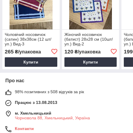
Чоловічий носовичок
Жіночий носовичок
Чоло
(сатин) 38х38см (12 шт/
(батист) 28х28 см (10шт/
(бат
уп.) Вид-3
уп.) Вид-2
уп.)
265
120
199
₴/упаковка
₴/упаковка
Купити
Купити
Про нас
98% позитивних з 508 відгуків за рік
Працює з 13.08.2013
м. Хмельницький
Чорновола 88, Хмельницький, Україна
Контакти