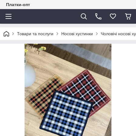
Платки-опт
Товари та послуги
Носові хустинки
Чоловічі носові х