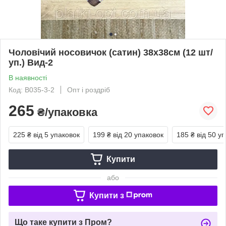
Чоловічий носовичок (сатин) 38х38см (12 шт/
уп.) Вид-2
В наявності
Код: В035-3-2
Опт і роздріб
265
₴/упаковка
225 ₴
від 5 упаковок
199 ₴
від 20 упаковок
185 ₴
від 50 у
Купити
або
Купити з
Що таке купити з Пром?