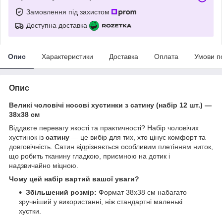
Замовлення під захистом
Доступна доставка
Опис
Характеристики
Доставка
Оплата
Умови п
Опис
Великі чоловічі носові хустинки з сатину (набір 12 шт.) —
38х38 см
Віддаєте перевагу якості та практичності? Набір чоловічих
хустинок із
сатину
— це вибір для тих, хто цінує комфорт та
довговічність. Сатин відрізняється особливим плетінням ниток,
що робить тканину гладкою, приємною на дотик і
надзвичайно міцною.
Чому цей набір вартий вашої уваги?
Збільшений розмір:
Формат 38х38 см набагато
зручніший у використанні, ніж стандартні маленькі
хустки.