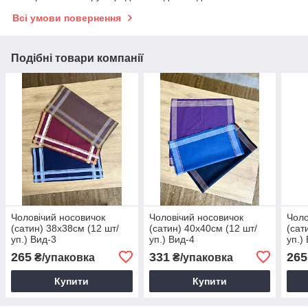
Всі умови повернення
Подібні товари компанії
Чоловічий носовичок
Чоловічий носовичок
Чоло
(сатин) 38х38см (12 шт/
(сатин) 40х40см (12 шт/
(сат
уп.) Вид-3
уп.) Вид-4
уп.)
265
331
265
₴/упаковка
₴/упаковка
Купити
Купити