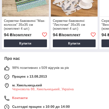
Серветки бавовняні "Мак-
Серветки бавовняні
Серв
колосок" 35х35 см
"Листочки" 35х35 см
"Вен
(комплект 4 шт.)
(комплект 4 шт.)
(ком
94
94
94
₴/комплект
₴/комплект
₴
Купити
Купити
Про нас
98% позитивних з 509 відгуків за рік
Працює з 13.08.2013
м. Хмельницький
Чорновола 88, Хмельницький, Україна
Контакти
Сьогодні працює з 10:00 до 14:00