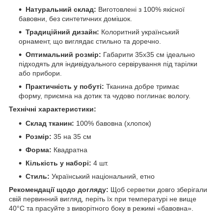
Натуральний склад:
Виготовлені з 100% якісної
бавовни, без синтетичних домішок.
Традиційний дизайн:
Колоритний український
орнамент, що виглядає стильно та доречно.
Оптимальний розмір:
Габарити 35х35 см ідеально
підходять для індивідуального сервірування під тарілки
або прибори.
Практичність у побуті:
Тканина добре тримає
форму, приємна на дотик та чудово поглинає вологу.
Технічні характеристики:
Склад тканин:
100% бавовна (хлопок)
Розмір:
35 на 35 см
Форма:
Квадратна
Кількість у наборі:
4 шт.
Стиль:
Український національний, етно
Рекомендації щодо догляду:
Щоб серветки довго зберігали
свій первинний вигляд, періть їх при температурі не вище
40°C та прасуйте з виворітного боку в режимі «бавовна».