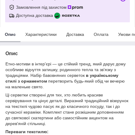
Замовлення під захистом
Доступна доставка
Опис
Характеристики
Доставка
Оплата
Умови п
Опис
Етно-мотиви в інтер'єрі — це стійкий тренд, який дарує дому
особливе відчуття затишку, родинного тепла та зв'язку з
традиціями. Набір бавовняних серветок
в українському
стилі з орнаментом
перетворить будь-який обід чи вечерю
на маленьке свято.
Ці серветки створені для тих, хто любить красиве
сервірування та цінує деталі. Виразний традиційний візерунок
на текстилі чудово пасує як до класичного посуду, так і до
сучасної кераміки. Комплект стане розкішним доповненням
до святкової скатертини або самостійним акцентом на
дерев'яній стільниці.
Переваги текстилю: