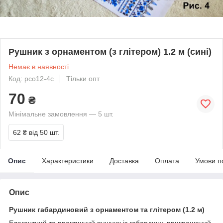
Рушник з орнаментом (з глітером) 1.2 м (сині)
Немає в наявності
Код: рсо12-4с
Тільки опт
70
₴
Мінімальне замовлення — 5 шт.
62 ₴
від 50 шт.
Опис
Характеристики
Доставка
Оплата
Умови п
Опис
Рушник габардиновий з орнаментом та глітером (1.2 м)
Елегантний та практичний рушник із габардину, прикрашений