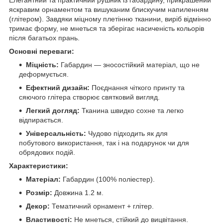
яскравим орнаментом та вишуканим блискучим напиленням
(глітером). Завдяки міцному плетінню тканини, виріб відмінно
тримає форму, не мнеться та зберігає насиченість кольорів
після багатьох прань.
Основні переваги:
Міцність:
Габардин — зносостійкий матеріал, що не
деформується.
Ефектний дизайн:
Поєднання чіткого принту та
сяючого глітера створює святковий вигляд.
Легкий догляд:
Тканина швидко сохне та легко
відпирається.
Універсальність:
Чудово підходить як для
побутового використання, так і на подарунок чи для
обрядових подій.
Характеристики:
Матеріал:
Габардин (100% поліестер).
Розмір:
Довжина 1.2 м.
Декор:
Тематичний орнамент + глітер.
Властивості:
Не мнеться, стійкий до вицвітання.