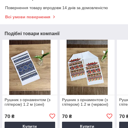
Повернення товару впродовж 14 днів за домовленістю
Всі умови повернення
Подібні товари компанії
Рушник з орнаментом (з
Рушник з орнаментом (з
Рушн
глітером) 1.2 м (сині)
глітером) 1.2 м (червоні)
гліт
70
70
70
₴
₴
Купити
Купити