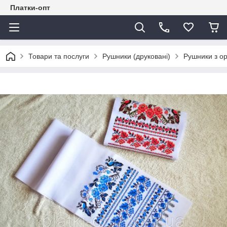
Платки-опт
Товари та послуги
Рушники (друковані)
Рушники з о