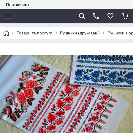
Платки-опт
Товари та послуги
Рушники (друковані)
Рушники з о