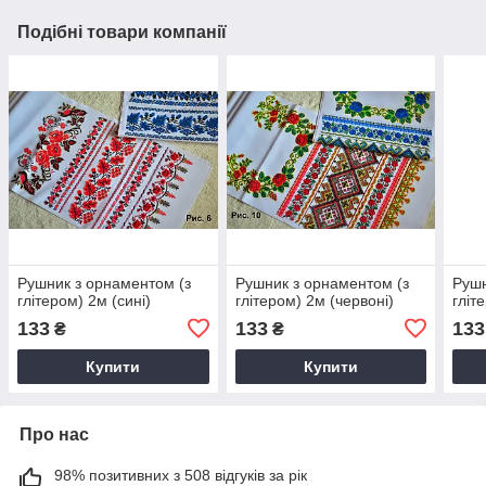
Подібні товари компанії
Рушник з орнаментом (з
Рушник з орнаментом (з
Рушн
глітером) 2м (сині)
глітером) 2м (червоні)
гліт
133
133
133
₴
₴
Купити
Купити
Про нас
98% позитивних з 508 відгуків за рік