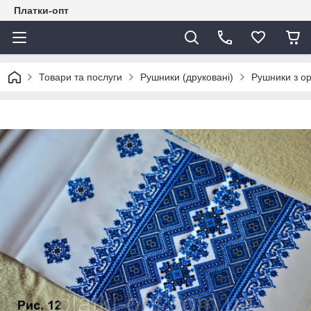
Платки-опт
Товари та послуги
Рушники (друковані)
Рушники з о