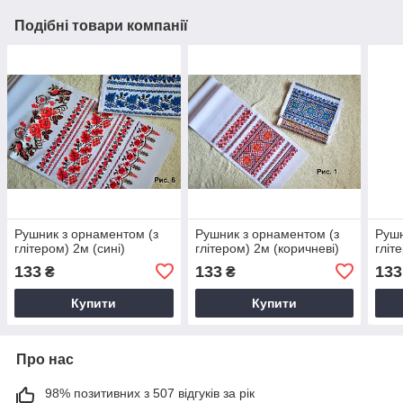
Подібні товари компанії
Рушник з орнаментом (з
Рушник з орнаментом (з
Рушн
глітером) 2м (сині)
глітером) 2м (коричневі)
гліт
133
133
133
₴
₴
Купити
Купити
Про нас
98% позитивних з 507 відгуків за рік