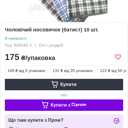
Чоловічий носовичок (батист) 10 шт.
В наявності
Код: В28180-3
Опт і роздріб
175
₴/упаковка
149 ₴
від 5 упаковок
131 ₴
від 20 упаковок
122 ₴
від 50 у
Купити
або
Купити з
Що таке купити з Пром?