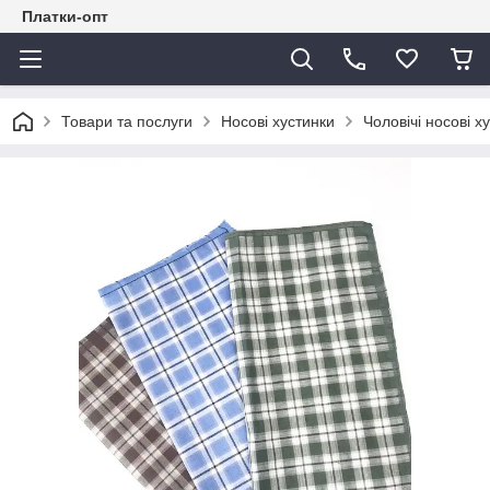
Платки-опт
Товари та послуги
Носові хустинки
Чоловічі носові х