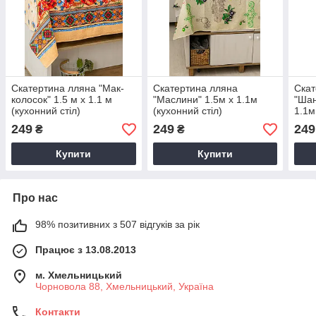
Скатертина лляна "Мак-
Скатертина лляна
Скат
колосок" 1.5 м х 1.1 м
"Маслини" 1.5м х 1.1м
"Шан
(кухонний стіл)
(кухонний стіл)
1.1м
249
249
249
₴
₴
Купити
Купити
Про нас
98% позитивних з 507 відгуків за рік
Працює з 13.08.2013
м. Хмельницький
Чорновола 88, Хмельницький, Україна
Контакти