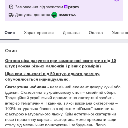
Замовлення під захистом
Доступна доставка
Опис
Характеристики
Доставка
Оплата
Умови п
Опис
Оптова ціна рахуется при замовленні скатертин від 10
штук (можна різних малюнків і різних розмірів)
Ціна при кількості від 50 штук, одного розміру,
обумовлюється індивідуально.
Скатертина набивна -
незамінний елемент декору кухні або
їдальні. Скатертина в українському стилі – сімейний оберіг.
Традиційний український орнамент на скатертині зробить
інтер'єр тематичним. Тканина, з якої виконана скатертина –
100% натуральна бавовна з ефектом об'ємної вишивки та
фактурою натурального льону. Крім естетичної скатертини
несе і практичну користь: скатертина може приховати вади
столу від механічних пошкоджень і забруднень. Легко