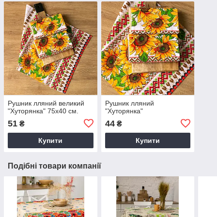
Рушник лляний великий
Рушник лляний
"Хуторянка" 75х40 см.
"Хуторянка"
51
44
₴
₴
Купити
Купити
Подібні товари компанії