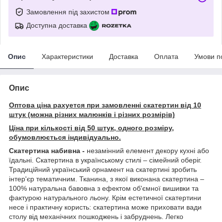
Замовлення під захистом
Доступна доставка
Опис
Характеристики
Доставка
Оплата
Умови п
Опис
Оптова ціна рахуется при замовленні скатертин від 10
штук (можна різних малюнків і різних розмірів)
Ціна при кількості від 50 штук, одного розміру,
обумовлюється індивідуально.
Скатертина набивна -
незамінний елемент декору кухні або
їдальні. Скатертина в українському стилі – сімейний оберіг.
Традиційний український орнамент на скатертині зробить
інтер'єр тематичним. Тканина, з якої виконана скатертина –
100% натуральна бавовна з ефектом об'ємної вишивки та
фактурою натурального льону. Крім естетичної скатертини
несе і практичну користь: скатертина може приховати вади
столу від механічних пошкоджень і забруднень. Легко