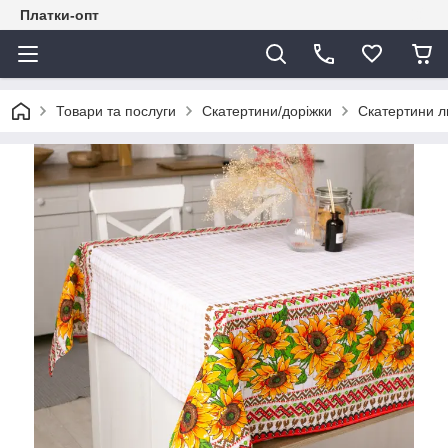
Платки-опт
Товари та послуги
Скатертини/доріжки
Скатертини л