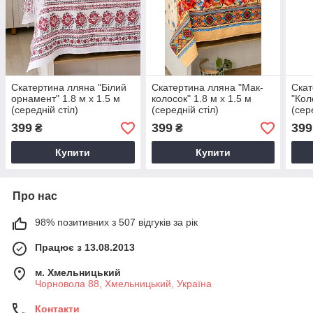
Скатертина лляна "Білий
Скатертина лляна "Мак-
Скат
орнамент" 1.8 м х 1.5 м
колосок" 1.8 м х 1.5 м
"Кол
(середній стіл)
(середній стіл)
(сер
399
399
399
₴
₴
Купити
Купити
Про нас
98% позитивних з 507 відгуків за рік
Працює з 13.08.2013
м. Хмельницький
Чорновола 88, Хмельницький, Україна
Контакти