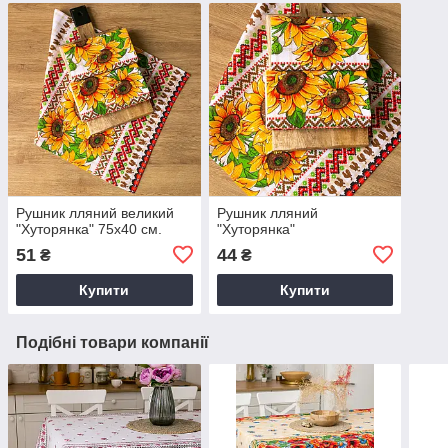
Рушник лляний великий
Рушник лляний
"Хуторянка" 75х40 см.
"Хуторянка"
51
44
₴
₴
Купити
Купити
Подібні товари компанії